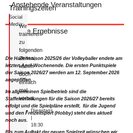
Anstehende Veranstaltungen
Trainingszeiten
Social
Media:
Wir
Letzte Ergebnisse
trainieren
zu
folgenden
Zeiten,
Die Hallensaison 2025/26 der Volleyballer endete am
letzten April-Wochenende.
Die ersten Punktspiele
komm
der Saison 2026/27 werden am 12. September 2026
doch
angepfiffen.
einfach
mal
Im allgemeinen Spielbetrieb sind die
vorbei:
Staffeleinteilungen für die Saison 2026/27 bereits
erfolgt und die Spielpläne erstellt, für die Jugend
Dienstags
und den Freizeitsport (Hobby) steht dies aktuell
|
noch aus.
18:30
Bis zum Auftakt der neuen Spielzeit wünschen wir
–