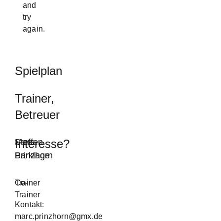
and
try
again.
Spielplan
Trainer,
Betreuer
Marc
Steffen
Interesse?
Prinzhorn
Barklage
Trainer
Co-
Trainer
Kontakt:
marc.prinzhorn@gmx.de