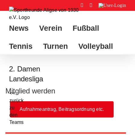
Zum
Facebook
Instagram
User-
Login
Inhalt
springen
News
Verein
Fußball
Tennis
Turnen
Volleyball
2. Damen
Landesliga
Mitglied werden
<<
zurück
zu
Aufnahmeantrag, Beitragsordnung etc.
den
Teams