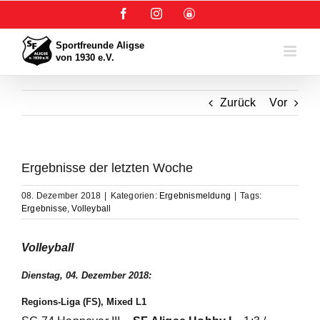
Zum
Facebook
Instagram
User-
Inhalt
Login
springen
Zurück
Vor
Ergebnisse der letzten Woche
08. Dezember 2018
|
Kategorien:
Ergebnismeldung
|
Tags:
Ergebnisse
,
Volleyball
Volleyball
Dienstag, 04. Dezember 2018:
Regions-Liga (FS), Mixed L1