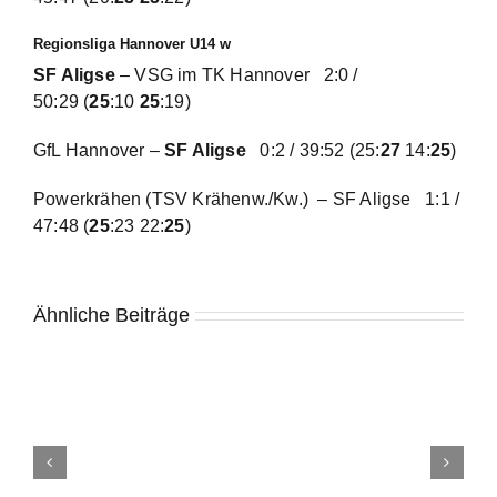
Regionsliga Hannover U14 w
SF Aligse
– VSG im TK Hannover
2:0 /
50:29
(
25
:10
25
:19)
GfL Hannover –
SF Aligse
0:2 / 39:52
(25:
27
14:
25
)
Powerkrähen (TSV Krähenw./Kw.) – SF Aligse
1:1 /
47:48
(
25
:23 22:
25
)
Ähnliche Beiträge