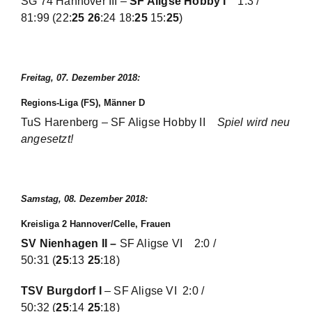
SG 74 Hannover III –
SF Aligse Hobby I
1:3 /
81:99
(22:
25 26
:24 18:
25
15:
25
)
Freitag, 07. Dezember 2018:
Regions-Liga (FS), Männer D
TuS Harenberg – SF Aligse Hobby II
Spiel wird neu
angesetzt!
Samstag, 08. Dezember 2018:
Kreisliga 2 Hannover/Celle, Frauen
SV Nienhagen II
–
SF Aligse VI
2:0 /
50:31
(
25
:13
25
:18)
TSV Burgdorf I
– SF Aligse VI
2:0 /
50:32
(
25
:14
25
:18)