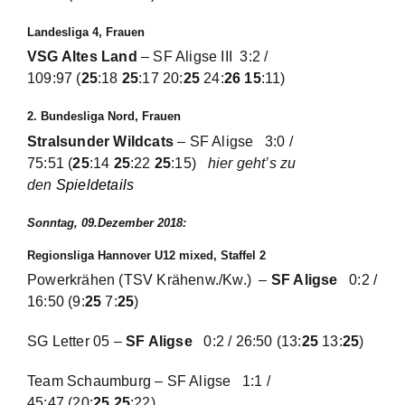
Landesliga 4, Frauen
VSG Altes Land
– SF Aligse III
3:2 /
109:97
(
25
:18
25
:17 20:
25
24:
26
15
:11)
2. Bundesliga Nord, Frauen
Stralsunder Wildcats
– SF Aligse
3:0 /
75:51
(
25
:14
25
:22
25
:15)
hier geht’s zu
den
Spieldetails
Sonntag, 09.Dezember 2018:
Regionsliga Hannover U12 mixed, Staffel 2
Powerkrähen (TSV Krähenw./Kw.) –
SF Aligse
0:2 /
16:50
(9:
25
7:
25
)
SG Letter 05 –
SF Aligse
0:2 /
26:50
(13:
25
13:
25
)
Team Schaumburg – SF Aligse
1:1 /
45:47
(20:
25
25
:22)