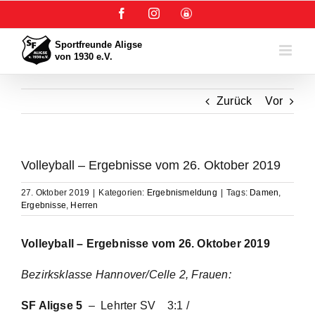
Zum
Facebook
Instagram
User-
Inhalt
Login
springen
Zurück
Vor
Volleyball – Ergebnisse vom 26. Oktober 2019
27. Oktober 2019
|
Kategorien:
Ergebnismeldung
|
Tags:
Damen
,
Ergebnisse
,
Herren
Volleyball – Ergebnisse vom 26. Oktober 2019
Bezirksklasse Hannover/Celle 2, Frauen:
SF Aligse 5
– Lehrter SV
3:1 /