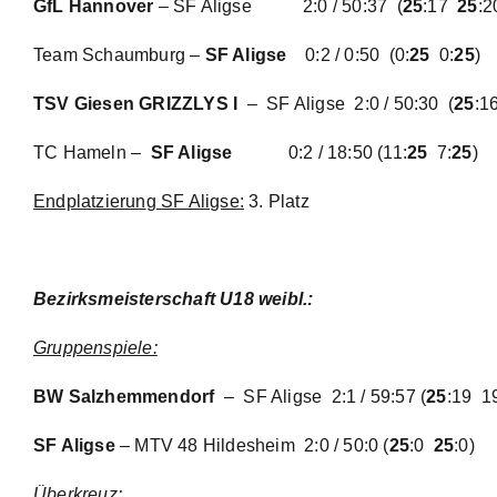
GfL Hannover
– SF Aligse
2:0 / 50:37
(
25
:17
25
:2
Team Schaumburg –
SF Aligse
0:2 / 0:50 (0:
25
0:
25
)
TSV Giesen GRIZZLYS I
– SF Aligse
2:0 / 50:30
(
25
:1
TC Hameln –
SF Aligse
0:2 / 18:50
(11:
25
7:
25
)
Endplatzierun
g
SF Aligse:
3. Platz
Bezirksmeisterschaft U18 weibl.:
Gruppenspiele:
BW Salzhemmendorf
– SF Aligse
2:1 / 59:57
(
25
:19 1
SF Aligse
– MTV 48 Hildesheim 2:0 / 50:0 (
25
:0
25
:0)
Überkreuz: