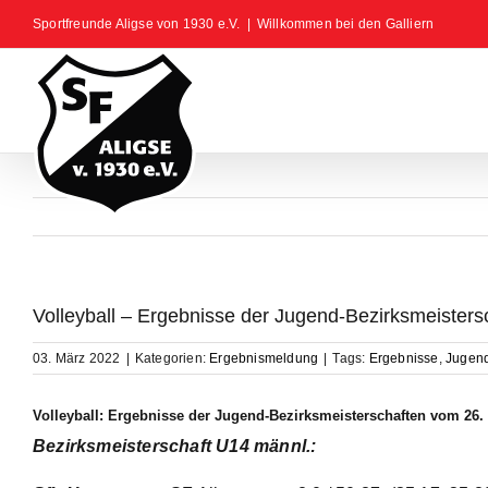
Zum
Sportfreunde Aligse von 1930 e.V.
|
Willkommen bei den Galliern
Inhalt
springen
Volleyball – Ergebnisse der Jugend-Bezirksmeister
03. März 2022
|
Kategorien:
Ergebnismeldung
|
Tags:
Ergebnisse
,
Jugend
Volleyball: Ergebnisse der Jugend-Bezirksmeisterschaften vom 26.
Bezirksmeisterschaft U14 männl.: