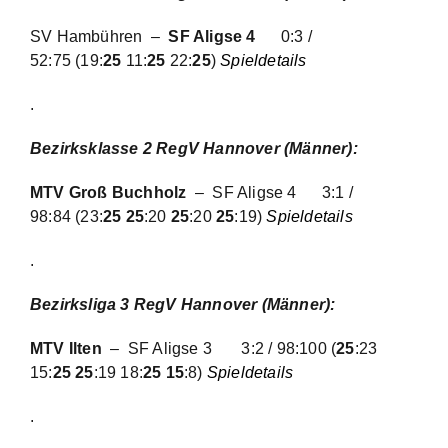
SV Hambühren –
SF Aligse 4
0:3 /
52:75
(19:
25
11:
25
22:
25
)
Spieldetails
.
Bezirksklasse 2 RegV Hannover (Männer):
MTV Groß Buchholz
– SF Aligse 4
3:1 /
98:84
(23:
25 25
:20
25
:20
25
:19)
Spieldetails
.
Bezirksliga 3 RegV Hannover (Männer):
MTV Ilten
– SF Aligse 3
3:2 / 98:100
(
25
:23
15:
25 25
:19 18:
25 15
:8)
Spieldetails
.