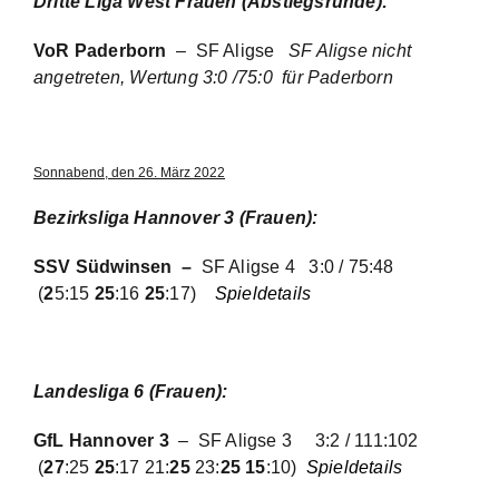
Dritte Liga West Frauen (Abstiegsrunde):
VoR Paderborn
– SF Aligse
SF Aligse nicht
angetreten, Wertung 3:0 /75:0 für Paderborn
Sonnabend, den 26. März 2022
Bezirksliga Hannover 3 (Frauen):
SSV Südwinsen –
SF Aligse 4
3:0 / 75:48
(
2
5:15
25
:16
25
:17)
Spieldetails
Landesliga 6 (Frauen)
:
GfL Hannover 3
– SF Aligse 3
3:2 / 111:102
(
27
:25
25
:17 21:
25
23:
25
15
:10)
Spieldetails