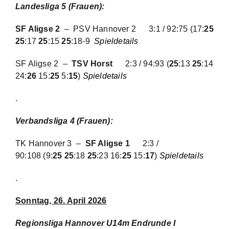
Landesliga 5 (Frauen):
SF Aligse 2
– PSV Hannover 2 3:1 / 92:75 (17:
25
25
:17
25
:15
25
:18-9
Spieldetails
SF Aligse 2 –
TSV Horst
2:3 / 94:93
(
25
:13
25
:14
24:
26
15:
25
5:
15
)
Spieldetails
.
Verbandsliga 4 (Frauen):
TK Hannover 3 –
SF Aligse 1
2:3 /
90:108
(9:
25 25
:18
25
:23 16:
25
15:
17
)
Spieldetails
.
Sonntag, 26. April 2026
Regionsliga Hannover U14m Endrunde I