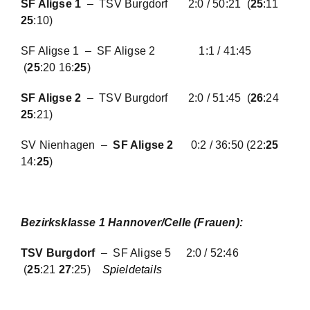
SF Aligse 1
– TSV Burgdorf 2
:0 / 50:21
(
25
:11
25
:10)
SF Aligse 1 – SF Aligse 2
1:1 / 41:45
(
25
:20 16:
25
)
SF Aligse 2
– TSV Burgdorf
2:0 / 51:45
(
26
:24
25
:21)
SV Nienhagen –
SF Aligse 2
0:2 / 36:50
(22:
25
14:
25
)
Bezirksklasse 1 Hannover/Celle (Frauen):
TSV Burgdorf
– SF Aligse 5
2:0 / 52:46
(
25
:21
27
:25)
Spieldetails