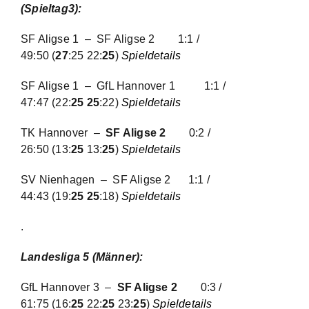
(Spieltag3):
SF Aligse 1 – SF Aligse 2
1:1 /
49:50
(
27
:25 22:
25
)
Spieldetails
SF Aligse 1 – GfL Hannover 1
1:1 /
47:47
(22:
25 25
:22)
Spieldetails
TK Hannover –
SF Aligse 2
0:2 /
26:50
(13:
25
13:
25
)
Spieldetails
SV Nienhagen – SF Aligse 2
1:1 /
44:43
(19:
25 25
:18)
Spieldetails
.
Landesliga 5 (Männer):
GfL Hannover 3 –
SF Aligse 2
0:3 /
61:75
(16:
25
22:
25
23:
25
)
Spieldetails