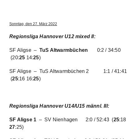
Sonntag, den 27. März 2022
Regionsliga Hannover U12 mixed II:
SF Aligse –
TuS Altwarmbüchen
0:2 / 34:50
(20:
25
14:
25
)
SF Aligse – TuS Altwarmbüchen 2
1:1 / 41:41
(
25
:16 16:
25
)
Regionsliga Hannover U14/U15 männl. III:
SF Aligse 1
– SV Nienhagen
2:0 / 52:43
(
25
:18
27
:25)