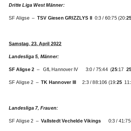
Dritte Liga West Männer:
SF Aligse –
TSV Giesen GRIZZLYS II
0:3 / 60:75
(20:
2
Samstag, 23. April 2022
Landesliga 5, Männer:
SF Aligse 2
– GfL Hannover IV
3:0 / 75:44
(
25
:17
2
SF Aligse 2 –
TK Hannover III
2:3 / 88:106
(19:
25
11:
Landesliga 7, Frauen:
SF Aligse 2 –
Vallstedt Vechelde Vikings
0:3 / 41:75