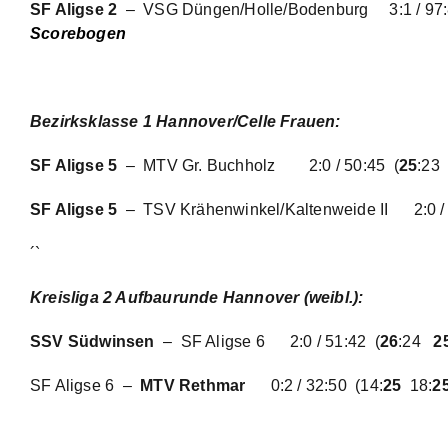
SF Aligse 2
– VSG Düngen/Holle/Bodenburg
3:1 / 97
Scorebogen
Bezirksklasse 1 Hannover/Celle Frauen:
SF Aligse 5
– MTV Gr. Buchholz
2:0 / 50:45
(
25
:2
SF Aligse 5
– TSV Krähenwinkel/Kaltenweide II
2:0 
´`
Kreisliga 2 Aufbaurunde Hannover (weibl.):
SSV Südwinsen
– SF Aligse 6
2:0 / 51:42
(
26
:24
2
SF Aligse 6 –
MTV Rethmar
0:2 / 32:50
(14:
25
18:
2