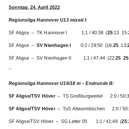
Sonntag, 24. April 2022
Regionsliga Hannover U13 mixed I:
SF Aligse – TK Hannover I
1:1 / 40:38
(
25
:13 15:
SF Aligse –
SV Nienhagen I
0:2 / 29:50
(16:
25
13:
SF Aligse – SV Nienhagen II
1:1 / 47:44
(22:
25 25
´`
Regionsliga Hannover U16/18 m – Endrunde B:
SF Aligse/TSV Höver
– TS Großburgwedel
2:0 / 50:
SF Aligse/TSV Höver
– TuS Altwarmbüchen
2:0 / 50
SF Aligse/TSV Höver – SG Letter 05
1:1 / 41:48
(
25
: