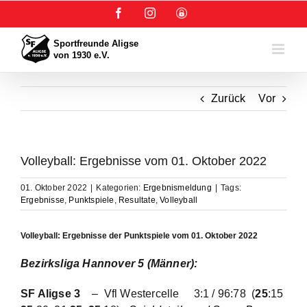
Zum
Facebook
Instagram
User-
Inhalt
Login
springen
Zurück
Vor
Volleyball: Ergebnisse vom 01. Oktober 2022
01. Oktober 2022
|
Kategorien:
Ergebnismeldung
|
Tags:
Ergebnisse
,
Punktspiele
,
Resultate
,
Volleyball
Volleyball: Ergebnisse der Punktspiele vom 01. Oktober 2022
Bezirksliga Hannover 5 (Männer):
SF Aligse 3
– Vfl Westercelle
3:1 / 96:78
(
25
:15