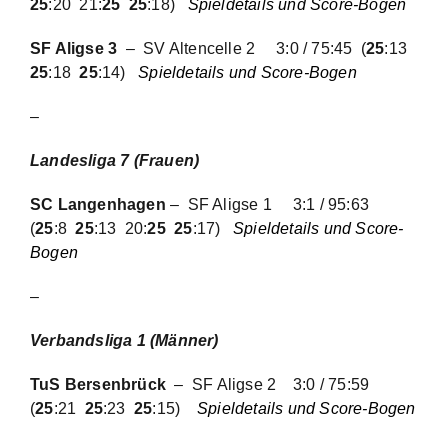
25
:20 21:
25 25
:18)
Spieldetails und Score-Bogen
SF Aligse 3
– SV Altencelle 2
3:0 / 75:45
(
25
:13
25
:18
25
:14)
Spieldetails und Score-Bogen
–
Landesliga 7 (Frauen)
SC Langenhagen
– SF Aligse 1
3:1 / 95:63
(
25
:8
25
:13 20:
25 25
:17)
Spieldetails und Score-
Bogen
–
Verbandsliga 1 (Männer)
TuS Bersenbrück
– SF Aligse 2
3:0 / 75:59
(
25
:21
25
:23
25
:15)
Spieldetails und Score-Bogen