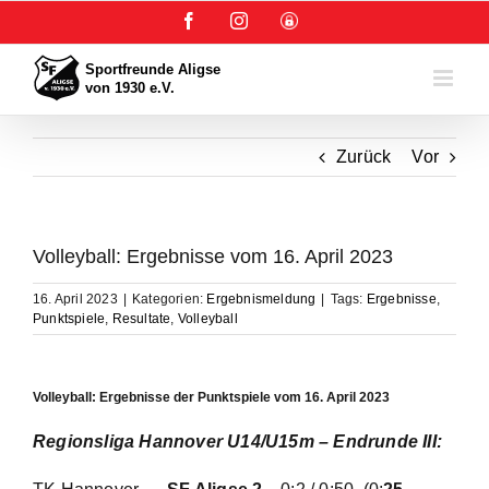
Zum
Facebook
Instagram
User-
Inhalt
Login
springen
Zurück
Vor
Volleyball: Ergebnisse vom 16. April 2023
16. April 2023
|
Kategorien:
Ergebnismeldung
|
Tags:
Ergebnisse
,
Punktspiele
,
Resultate
,
Volleyball
Volleyball: Ergebnisse der Punktspiele vom 16. April 2023
Regionsliga Hannover U14/U15m – Endrunde III
: