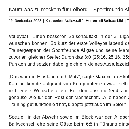
Kaum was zu meckern für Feiberg – Sportfreunde Al
19. September 2023
|
Kategorien:
Volleyball 1. Herren mit Beitragsbild
|
T
Volleyball. Einen besseren Saisonauftakt in der 3. L
wünschen können. So kurz der erste Volleyballabend der
Trainergespann der Sportfreunde Aligse und seine Mann
zuvor an gleicher Stelle: Durch das 3:0 (25:16, 25:16, 25
Punkten und setzten dabei gleich ein kleines Ausrufezeic
„Das war ein Einstand nach Maß“, sagte Maximilian Strö
Kapitän konnte aufgrund von Knieproblemen zwar selbst
nicht viele Wünsche offen. Für den anschließend zum
genauso wie für den Rest der Mannschaft. „Alle haben a
Training gut funktioniert hat, klappte jetzt auch im Spiel.“
Speziell in der Abwehr sowie im Block war den Aligs
Ballwechsel, ehe seine Gäste beim 6:5 in Führung ginge