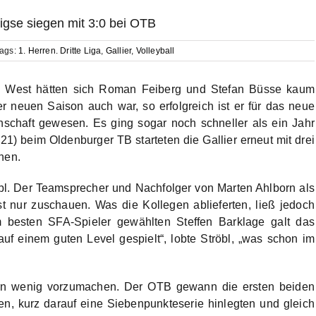
igse siegen mit 3:0 bei OTB
ags:
1. Herren. Dritte Liga
,
Gallier
,
Volleyball
iga West hätten sich Roman Feiberg und Stefan Büsse kaum
 neuen Saison auch war, so erfolgreich ist er für das neue
schaft gewesen. Es ging sogar noch schneller als ein Jahr
:21) beim Oldenburger TB starteten die Gallier erneut mit drei
hen.
bl. Der Teamsprecher und Nachfolger von Marten Ahlborn als
 nur zuschauen. Was die Kollegen ablieferten, ließ jedoch
 besten SFA-Spieler gewählten Steffen Barklage galt das
uf einem guten Level gespielt“, lobte Ströbl, „was schon im
ern wenig vorzumachen. Der OTB gewann die ersten beiden
n, kurz darauf eine Siebenpunkteserie hinlegten und gleich