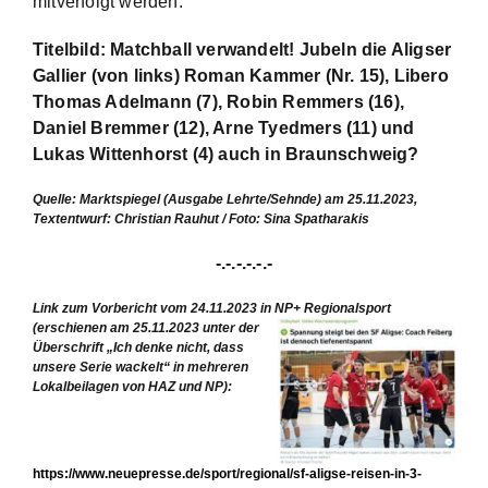
mitverfolgt werden.
Titelbild: Matchball verwandelt! Jubeln die Aligser
Gallier (von links) Roman Kammer (Nr. 15), Libero
Thomas Adelmann (7), Robin Remmers (16),
Daniel Bremmer (12), Arne Tyedmers (11) und
Lukas Wittenhorst (4) auch in Braunschweig?
Quelle: Marktspiegel (Ausgabe Lehrte/Sehnde) am 25.11.2023,
Textentwurf: Christian Rauhut / Foto: Sina Spatharakis
-.-.-.-.-.-
Link zum Vorbericht vom 24.11.2023 in NP+
Regionalsport
(erschienen am 25.11.2023 unter der
Überschrift „Ich denke nicht, dass
unsere Serie wackelt“ in mehreren
Lokalbeilagen von HAZ und NP):
https://www.neuepresse.de/sport/regional/sf-aligse-reisen-in-3-