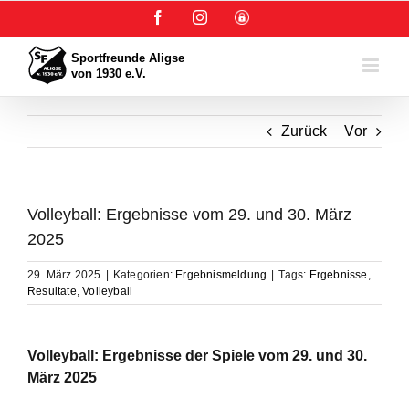
Zum
Facebook
Instagram
User-
Inhalt
Login
springen
Zurück
Vor
Volleyball: Ergebnisse vom 29. und 30. März
2025
29. März 2025
|
Kategorien:
Ergebnismeldung
|
Tags:
Ergebnisse
,
Resultate
,
Volleyball
Volleyball: Ergebnisse der Spiele vom 29. und 30.
März 2025