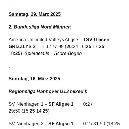
.
Samstag, 29. März 2025
2. Bundesliga Nord Männer
:
America Unlimited Volleys Aligse –
TSV Giesen
GRIZZLYS 2
1:3 / 77:99 (
26
:24 16:
25
17:
25
18:
25
)
Spieldetails
Score-Bogen
.
Sonntag, 16. März 2025
Regionsliga Hannover U13 mixed I
:
SV Nienhagen 1 –
SF Aligse 1
0:2 /
29:50
(15:
25
14:
25
)
SV Nienhagen 2 –
SF Aligse 1
0:2 / 31:50
(18:
25