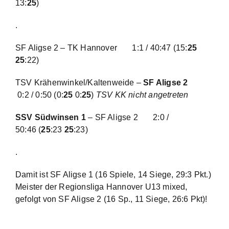
13:
25
)
.
SF Aligse 2 – TK Hannover
1:1 / 40:47
(15:
25
25
:22)
TSV Krähenwinkel/Kaltenweide –
SF Aligse 2
0:2 / 0:50
(0:
25
0:
25
)
TSV KK nicht angetreten
SSV Südwinsen 1
– SF Aligse 2
2:0 /
50:46
(
25
:23
25
:23)
.
Damit ist SF Aligse 1 (16 Spiele, 14 Siege, 29:3 Pkt.)
Meister der Regionsliga Hannover U13 mixed,
gefolgt von SF Aligse 2 (16 Sp., 11 Siege, 26:6 Pkt)!