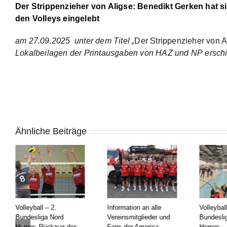
Der Strippenzieher von Aligse: Benedikt Gerken hat si
den Volleys eingelebt
am 27.09.2025
unter dem Titel „
Der Strippenzieher von A
Lokalbeilagen
der
Printausgaben von HAZ und NP
ersch
Ähnliche Beiträge
Volleyball – 2.
Information an alle
Volleyball
Bundesliga Nord
Vereinsmitglieder und
Bundesli
Herren: Rückzug des
Fans der America
Herren: