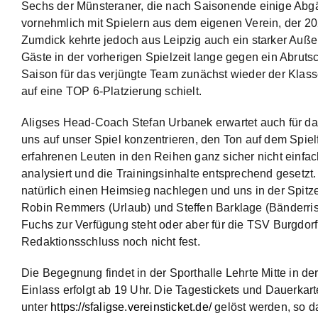
Sechs der Münsteraner, die nach Saisonende einige Abgä
vornehmlich mit Spielern aus dem eigenen Verein, der 2
Zumdick kehrte jedoch aus Leipzig auch ein starker Auß
Gäste in der vorherigen Spielzeit lange gegen ein Abruts
Saison für das verjüngte Team zunächst wieder der Klass
auf eine TOP 6-Platzierung schielt.
Aligses Head-Coach Stefan Urbanek erwartet auch für da
uns auf unser Spiel konzentrieren, den Ton auf dem Spie
erfahrenen Leuten in den Reihen ganz sicher nicht einf
analysiert und die Trainingsinhalte entsprechend gesetz
natürlich einen Heimsieg nachlegen und uns in der Spitze
Robin Remmers (Urlaub) und Steffen Barklage (Bänderriss
Fuchs zur Verfügung steht oder aber für die TSV Burgdorf 
Redaktionsschluss noch nicht fest.
Die Begegnung findet in der Sporthalle Lehrte Mitte in de
Einlass erfolgt ab 19 Uhr. Die Tagestickets und Dauerka
unter
https://sfaligse.vereinsticket.de/
gelöst werden
, so 