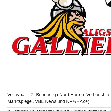
Volleyball – 2. Bundesliga Nord Herren: Vorbericht
Marktspiegel, VBL-News und NP+/HAZ+)
26. September 2025
|
Kategorien:
Volleyball 1. Herren mit Beitragsbild
|
T