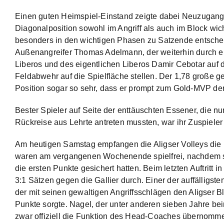
Einen guten Heimspiel-Einstand zeigte dabei Neuzugang
Diagonalposition sowohl im Angriff als auch im Block wic
besonders in den wichtigen Phasen zu Satzende entschei
Außenangreifer Thomas Adelmann, der weiterhin durch ein
Liberos und des eigentlichen Liberos Damir Cebotar auf d
Feldabwehr auf die Spielfläche stellen. Der 1,78 große g
Position sogar so sehr, dass er prompt zum Gold-MVP der
Bester Spieler auf Seite der enttäuschten Essener, die 
Rückreise aus Lehrte antreten mussten, war ihr Zuspiele
Am heutigen Samstag empfangen die Aligser Volleys die
waren am vergangenen Wochenende spielfrei, nachdem si
die ersten Punkte gesichert hatten. Beim letzten Auftritt i
3:1 Sätzen gegen die Gallier durch. Einer der auffälligst
der mit seinen gewaltigen Angriffsschlägen den Aligser 
Punkte sorgte. Nagel, der unter anderen sieben Jahre beim
zwar offiziell die Funktion des Head-Coaches übernommen, 