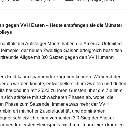
nnen gegen VVH Essen –
Heute empfangen sie die Münster
olleys
uftakt bei Aufsteiger Moers haben die America Unlimited
imspiel der neuen Zweitliga-Saison erfolgreich bestritten.
rtfreunde Aligse mit 3:0 Sätzen gegen den VV Humann
f dem Feld kaum spannender zugehen können. Während der
chieden werden konnte, entwickelte sich im zweiten und dritten
ls hauchdünn mit 25:23 zu ihren Gunsten über die Ziellinie
en sich stärkere mit schwächeren Phasen ab, wobei die
nden Phase zum Satzende, immer etwas mehr der VVH
Kombiniert mit hoher Zuspielqualität und dominanten
gner schließlich einen verdienten 3:0-Sieg der Aligser
pannenden ersten Heimspiels mit ihrem Team feiern konnten.