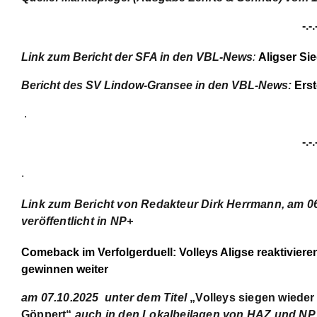
-.-.
Link zum Bericht der SFA in den VBL-News
:
Aligser Si
Bericht des SV Lindow-Gransee in den VBL-News:
Erst
.
-.-.
.
Link zum Bericht von Redakteur Dirk Herrmann,
am 0
veröffentlicht in NP+
Comeback im Verfolgerduell: Volleys Aligse reaktivier
gewinnen weiter
am 07.10.2025
unter dem Titel
„Volleys siegen wieder
Göppert“
auch in den Lokal
beilagen von HAZ und NP 