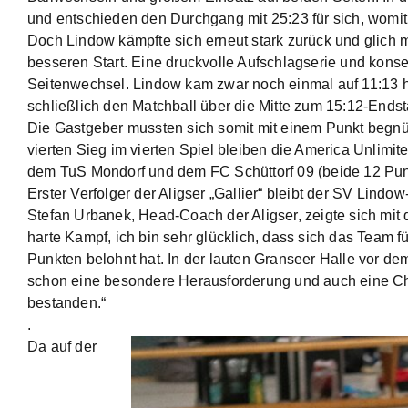
und entschieden den Durchgang mit 25:23 für sich, womit s
Doch Lindow kämpfte sich erneut stark zurück und glich m
besseren Start. Eine druckvolle Aufschlagserie und konse
Seitenwechsel. Lindow kam zwar noch einmal auf 11:13 h
schließlich den Matchball über die Mitte zum 15:12-Ends
Die Gastgeber mussten sich somit mit einem Punkt begnü
vierten Sieg im vierten Spiel bleiben die America Unlimi
dem TuS Mondorf und dem FC Schüttorf 09 (beide 12 Punkt
Erster Verfolger der Aligser „Gallier“ bleibt der SV Lindo
Stefan Urbanek, Head-Coach der Aligser, zeigte sich mit
harte Kampf, ich bin sehr glücklich, dass sich das Team 
Punkten belohnt hat. In der lauten Granseer Halle vor d
schon eine besondere Herausforderung und auch eine Cha
bestanden.“
.
Da auf der