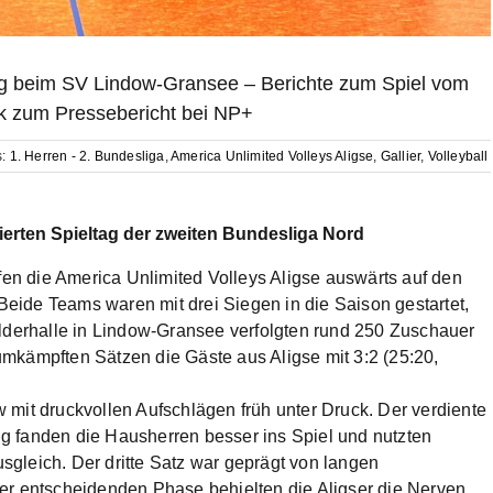
ieg beim SV Lindow-Gransee – Berichte zum Spiel vom
k zum Pressebericht bei NP+
s:
1. Herren - 2. Bundesliga
,
America Unlimited Volleys Aligse
,
Gallier
,
Volleyball
ierten Spieltag der zweiten Bundesliga Nord
afen die America Unlimited Volleys Aligse auswärts auf den
eide Teams waren mit drei Siegen in die Saison gestartet,
ifelderhalle in Lindow-Gransee verfolgten rund 250 Zuschauer
mkämpften Sätzen die Gäste aus Aligse mit 3:2 (25:20,
ow mit druckvollen Aufschlägen früh unter Druck. Der verdiente
g fanden die Hausherren besser ins Spiel und nutzten
gleich. Der dritte Satz war geprägt von langen
er entscheidenden Phase behielten die Aligser die Nerven