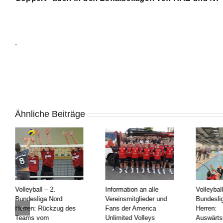
.
Ähnliche Beiträge
Information an alle
Volleyball – 2.
Voll
Vereinsmitglieder und
Bundesliga Nord
Bun
s
Fans der America
Herren:
Herr
Unlimited Volleys
Auswärtsniederlage
zum 