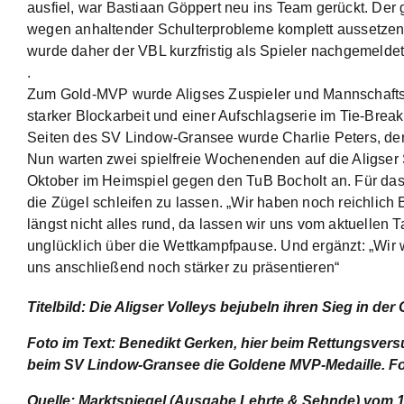
ausfiel, war Bastiaan Göppert neu ins Team gerückt. Der g
wegen anhaltender Schulterprobleme komplett aussetzen mü
wurde daher der VBL kurzfristig als Spieler nachgemeldet
.
Zum Gold-MVP wurde Aligses Zuspieler und Mannschaftsk
starker Blockarbeit und einer Aufschlagserie im Tie-Brea
Seiten des SV Lindow-Gransee wurde Charlie Peters, der
Nun warten zwei spielfreie Wochenenden auf die Aligser S
Oktober im Heimspiel gegen den TuB Bocholt an. Für das 
die Zügel schleifen zu lassen. „Wir haben noch reichlich 
längst nicht alles rund, da lassen wir uns vom aktuellen 
unglücklich über die Wettkampfpause. Und ergänzt: „Wir 
uns anschließend noch stärker zu präsentieren“
Titelbild: Die Aligser Volleys bejubeln ihren Sieg in der
Foto im Text:
Benedikt Gerken, hier beim Rettungsversu
beim SV Lindow-Gransee die Goldene MVP-Medaille. Fot
Quelle: Marktspiegel (Ausgabe Lehrte & Sehnde) vom 1