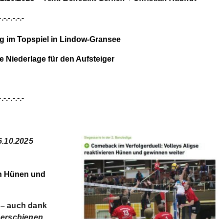
-.-.-.-.-.-
eg im Topspiel in Lindow-Gransee
e Niederlage für den Aufsteiger
-.-.-.-.-.-
6.10.2025
en Hünen und
 – auch dank
erschienen.