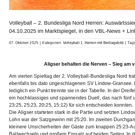
Volleyball – 2. Bundesliga Nord Herren: Auswärtss
04.10.2025 im Marktspiegel, in den VBL-News + Lin
07. Oktober 2025
|
Kategorien:
Volleyball 1. Herren mit Beitragsbild
|
Tag
Aligser behalten die Nerven – Sieg am v
Am vierten Spieltag der 2. Volleyball-Bundesliga Nord tr
ebenfalls bis dato ungeschlagenen SV Lindow-Gransee. B
lediglich ein Punkt trennte sie in der Tabelle. In der Dre
ein hochklassiges und spannendes Duell, das nach fünf u
23:25, 25:23, 20:25, 15:12) für sich entscheiden konnten.
Die Aligser starteten stark in die Partie und setzten Lind
Lohn war der Satzgewinn mit 25:20. Im zweiten Durchgan
kleinere Unsicherheiten der Gäste zum knappen 25:23-Aus
Ballwechseln und großem Einsatz auf beiden Seiten. In d