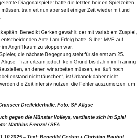
elernte Diagonalspieler hatte die letzten beiden Spielzeiten
ssen, trainiert nun aber seit einiger Zeit wieder mit und
.
apitän Benedikt Gerken gewählt, der mit variablem Zuspiel,
k entscheidenden Anteil am Erfolg hatte. Silber-MVP auf
 im Angriff kaum zu stoppen war.
pieler, die nächste Begegnung steht für sie erst am 25.
Aligser Trainerteam jedoch kein Grund bis dahin im Training
Baustellen, an denen wir arbeiten müssen, es läuft noch
Tabellenstand nicht täuschen“, ist Urbanek daher nicht
werden die Zeit intensiv nutzen, die Fehler auszumerzen, um
 Granseer Dreifelderhalle. Foto: SF Aligse
ch gegen die Münster Volleys, verdiente sich im Spiel
o: Matthias Frenzel / SFA
1.10.2025 – Text: Benedikt Gerken + Christian Rauhut