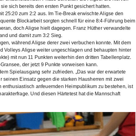
ie sich bereits den ersten Punkt gesichert hatten.
it 25:20 zum 2:2 aus. Im Tie-Break erwischte Aligse den
quente Blockarbeit sorgten schnell für eine 8:4-Führung beim
eran, doch Aligse hielt dagegen. Franz Hüther verwandelte
tand und damit zum 3:2 Sieg.
gen, während Aligse derer zwei verbuchen konnte. Mit dem
ted Volleys Aligse weiter ungeschlagen und behaupten hinter
e) mit nun 11 Punkten weiterhin den dritten Tabellenplatz.
w-Gransee, der jetzt 9 Punkte vorweisen kann.
 dem Spielausgang sehr zufrieden. „Das war der erwartete
für seinen Einsatz gegen die starken Hausherren mit zwei
em enthusiastisch anfeuernden Heimpublikum zu bestehen, ist
rakterfrage. Und diesen Härtetest hat die Mannschaft