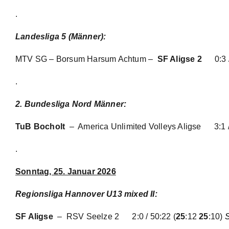
.
Landesliga 5 (Männer):
MTV SG – Borsum Harsum Achtum
–
SF Aligse 2
0:3 
.
2. Bundesliga Nord Männer:
TuB Bocholt
– America Unlimited Volleys Aligse
3:1 
.
Sonntag, 25. Januar 2026
Regionsliga Hannover U13 mixed II
:
SF Aligse
– RSV Seelze 2
2:0 / 50:22
(
25
:12
25
:10)
S