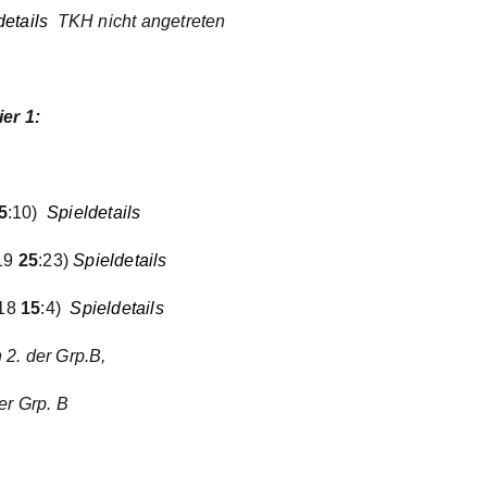
details
TKH nicht angetreten
er 1:
5
:10)
Spieldetails
19
25
:23)
Spieldetails
:18
15
:4)
Spieldetails
 2. der Grp.B,
der Grp. B