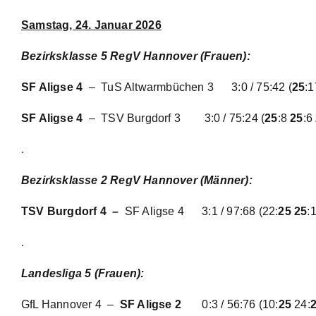
Samstag, 24. Januar 2026
Bezirksklasse 5 RegV Hannover (Frauen):
SF Aligse 4
– TuS Altwarmbüchen 3
3:0 / 75:42
(
25
:
SF Aligse 4
– TSV Burgdorf 3
3:0 / 75:24
(
25
:8
25
:6
.
Bezirksklasse 2 RegV Hannover (Männer):
TSV Burgdorf 4 –
SF Aligse 4
3:1 / 97:68
(22:
25
25
:
.
Landesliga 5 (Frauen):
GfL Hannover 4 –
SF Aligse 2
0:3 / 56:76
(10:
25
24: