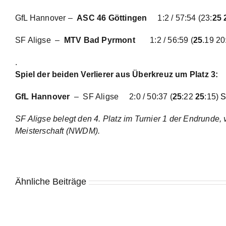
GfL Hannover –
ASC 46 Göttingen
1:2 / 57:54 (23:
25 
SF Aligse –
MTV Bad Pyrmont
1:2 / 56:59 (
25
.19 20
.
Spiel der beiden Verlierer aus Überkreuz um Platz 3:
GfL Hannover
– SF Aligse 2:0 / 50:37 (
25
:22
25
:15)
S
SF Aligse belegt den 4. Platz im Turnier 1 der Endrunde
Meisterschaft (NWDM).
Ähnliche Beiträge