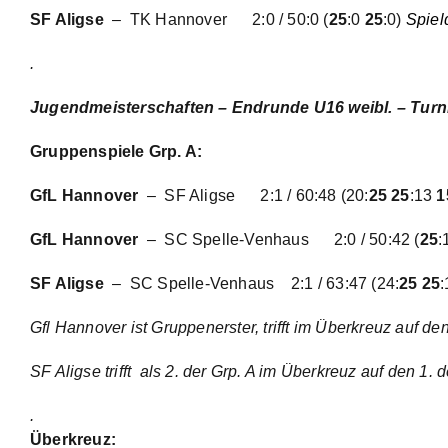
SF Aligse
– TK Hannover
2:0 / 50:0
(
25
:0
25
:0)
Spiel
.
Jugendmeisterschaften – Endrunde U16 weibl. – Turni
Gruppenspiele Grp. A:
GfL Hannover
– SF Aligse
2:1 / 60:48
(20:
25 25
:13
1
GfL Hannover
– SC Spelle-Venhaus
2:0 / 50:42
(
25
:
SF Aligse
– SC Spelle-Venhaus 2:1 / 63:47 (24:
25 25
Gfl Hannover ist Gruppenerster, trifft im Überkreuz auf den
SF Aligse trifft als 2. der Grp. A im Überkreuz auf den 1. 
.
Überkreuz: