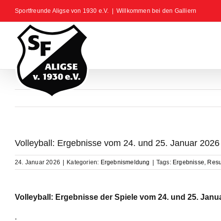
Zum
Sportfreunde Aligse von 1930 e.V.
|
Willkommen bei den Galliern
Inhalt
springen
Volleyball: Ergebnisse vom 24. und 25. Januar 2026
24. Januar 2026
|
Kategorien:
Ergebnismeldung
|
Tags:
Ergebnisse
,
Resu
Volleyball: Ergebnisse der Spiele vom 24. und 25. Janu
.