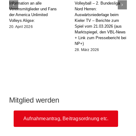
Volleyball – 2. Bundesliga
Volleyball – 2. Bundesliga
Nord Herren: Vorberichte zum
Nord Herren: Auswärtssieg
Spiel beim Kieler TV (aus
bei den Münster Volleys –
Marktspiegel, VBL-News und
Berichte zum Spiel vom
Link zu NP+/HAZ+)
14.03.2026 (aus den VBL-
News + Link zum
20. März 2026
|
25
Pressebericht bei NP+)
Kommentare
17. März 2026
Mitglied werden
Aufnahmeantrag, Beitragsordnung etc.