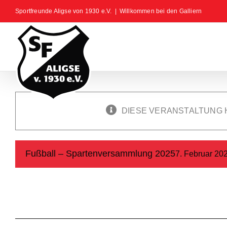
Zum
Sportfreunde Aligse von 1930 e.V.
|
Willkommen bei den Galliern
Inhalt
springen
DIESE VERANSTALTUNG 
Fußball – Spartenversammlung 2025
7. Februar 202