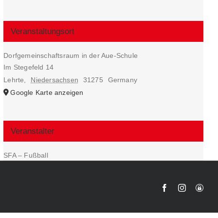
Veranstaltungsort
Dorfgemeinschaftsraum in der Aue-Schule
Im Stegefeld 14
Lehrte
,
Niedersachsen
31275
Germany
Google Karte anzeigen
Veranstalter
SFA – Fußball
Facebook
Instagram
User-
Login