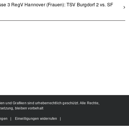
sse 3 RegV Hannover (Frauen): TSV Burgdorf 2 vs. SF
ien und Grafiken sind urheberrechtlich geschützt. Alle Rechte,
rsetzung, bleiben vorbehalt
ungen
|
Einwilligungen widerrufen
|