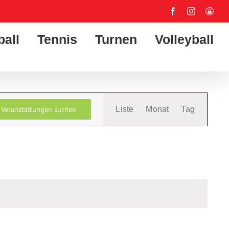
Facebook
Instagram
User-
Login
ball
Tennis
Turnen
Volleyball
Veranstaltung
Veranstaltungen suchen
Liste
Monat
Tag
Ansichten-
Navigation