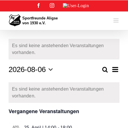
Zum
Facebook
Instagram
User-
Inhalt
Login
springen
Es sind keine anstehenden Veranstaltungen
vorhanden.
Verans
2026-08-06
Suche
Veranstalt
Monat
Ansich
Datum
Suche
Navig
Kalender
wählen.
und
Es sind keine anstehenden Veranstaltungen
von
Ansichten,
vorhanden.
Veranstaltungen
Navigation
Vergangene Veranstaltungen
APR.
25. April | 14:00
-
18:00