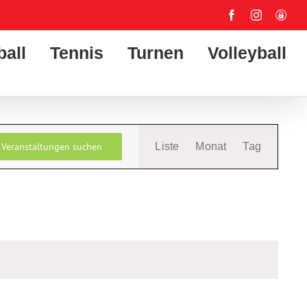
Facebook
Instagram
User-
Login
ball
Tennis
Turnen
Volleyball
Veranstaltung
Veranstaltungen suchen
Liste
Monat
Tag
Ansichten-
Navigation