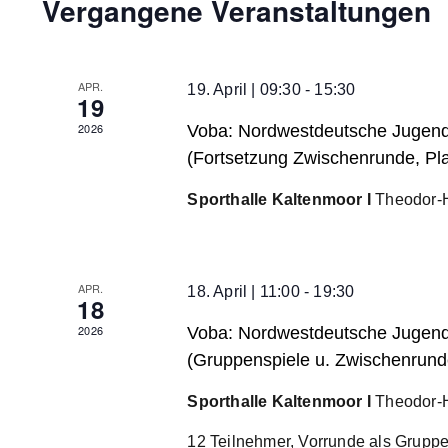
Vergangene Veranstaltungen
Kalender
von
Veranstaltungen
APR.
19. April | 09:30
-
15:30
19
2026
Voba: Nordwestdeutsche Jugend
(Fortsetzung Zwischenrunde, Pla
Sporthalle Kaltenmoor I
Theodor-H
APR.
18. April | 11:00
-
19:30
18
2026
Voba: Nordwestdeutsche Jugend
(Gruppenspiele u. Zwischenrund
Sporthalle Kaltenmoor I
Theodor-H
12 Teilnehmer, Vorrunde als Gruppen