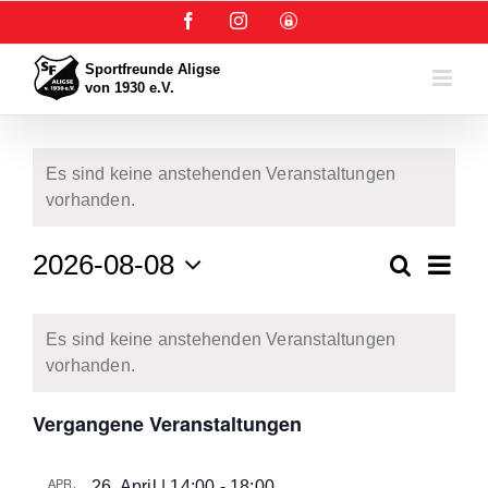
Zum
Facebook
Instagram
User-
Inhalt
Login
springen
Es sind keine anstehenden Veranstaltungen
vorhanden.
Verans
2026-08-08
Suche
Veranstalt
Monat
Ansich
Datum
Suche
Navig
Kalender
wählen.
und
Es sind keine anstehenden Veranstaltungen
von
Ansichten,
vorhanden.
Veranstaltungen
Navigation
Vergangene Veranstaltungen
APR.
26. April | 14:00
-
18:00