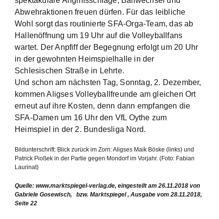
spektakuläre Angriffsschläge, Ballwechsel und
Abwehraktionen freuen dürfen. Für das leibliche
Wohl sorgt das routinierte SFA-Orga-Team, das ab
Hallenöffnung um 19 Uhr auf die Volleyballfans
wartet. Der Anpfiff der Begegnung erfolgt um 20 Uhr
in der gewohnten Heimspielhalle in der
Schlesischen Straße in Lehrte.
Und schon am nächsten Tag, Sonntag, 2. Dezember,
kommen Aligses Volleyballfreunde am gleichen Ort
erneut auf ihre Kosten, denn dann empfangen die
SFA-Damen um 16 Uhr den VfL Oythe zum
Heimspiel in der 2. Bundesliga Nord.
Bildunterschrift: Blick zurück im Zorn: Aligses Maik Böske (links) und
Patrick Pioßek in der Partie gegen Mondorf im Vorjahr. (Foto: Fabian
Laurinat)
Quelle: www.marktspiegel-verlag.de, eingestellt am 26.11.2018 von
Gabriele Gosewisch,
bzw. Marktspiegel , Ausgabe vom 28.11.2018,
Seite 22