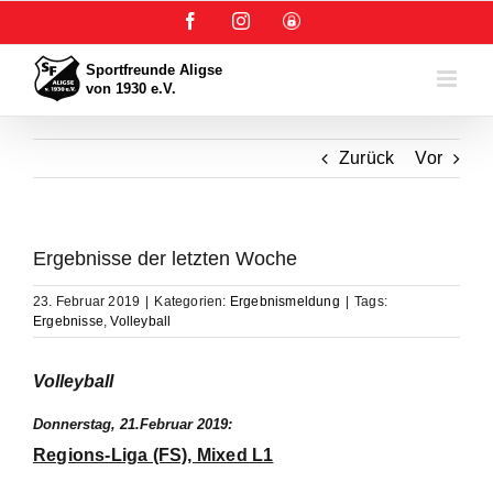
Zum
Facebook
Instagram
User-
Inhalt
Login
springen
Zurück
Vor
Ergebnisse der letzten Woche
23. Februar 2019
|
Kategorien:
Ergebnismeldung
|
Tags:
Ergebnisse
,
Volleyball
Volleyball
Donnerstag, 21.Februar 2019:
Regions-Liga (FS), Mixed L1