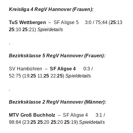
Kreisliga 4 RegV Hannover (Frauen)
:
TuS Wettbergen
– SF Aligse 5
3:0 / 75;44 (
25
:13
25
:10
25
:21)
Spieldetails
.
Bezirksklasse 5 RegV Hannover (Frauen):
SV Hambühren –
SF Aligse 4
0:3 /
52:75
(19:
25
11:
25
22:
25
)
Spieldetails
.
Bezirksklasse 2 RegV Hannover (Männer):
MTV Groß Buchholz
– SF Aligse 4
3:1 /
98:84
(23:
25 25
:20
25
:20
25
:19)
Spieldetails