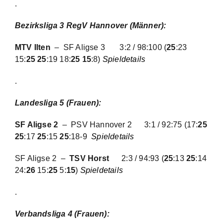
.
Bezirksliga 3 RegV Hannover (Männer):
MTV Ilten
– SF Aligse 3
3:2 / 98:100
(
25
:23
15:
25 25
:19 18:
25 15
:8)
Spieldetails
.
Landesliga 5 (Frauen):
SF Aligse 2
– PSV Hannover 2 3:1 / 92:75 (17:
25
25
:17
25
:15
25
:18-9
Spieldetails
SF Aligse 2 –
TSV Horst
2:3 / 94:93
(
25
:13
25
:14
24:
26
15:
25
5:
15
)
Spieldetails
.
Verbandsliga 4 (Frauen):