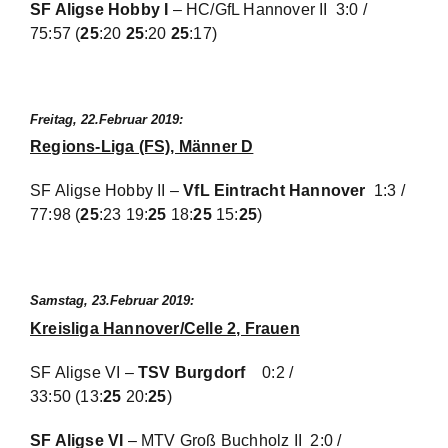
SF Aligse Hobby I
– HC/GfL Hannover II
3:0 /
75:57
(
25
:20
25
:20
25
:17)
Freitag, 22.Februar 2019:
Regions-Liga (FS), Männer D
SF Aligse Hobby II –
VfL Eintracht Hannover
1:3 /
77:98
(
25
:23 19:
25
18:
25
15:
25
)
Samstag, 23.Februar 2019:
Kreisliga Hannover/Celle 2, Frauen
SF Aligse VI –
TSV Burgdorf
0:2 /
33:50
(13:
25
20:
25
)
SF Aligse VI
– MTV Groß Buchholz II
2:0 /