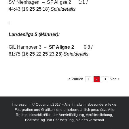
SV Nienhagen – SF Aligse 2
1:1 /
44:43
(19:
25 25
:18)
Spieldetails
.
Landesliga 5 (Männer):
GfL Hannover 3 –
SF Aligse 2
0:3 /
61:75
(16:
25
22:
25
23:
25
)
Spieldetails
Zurück
1
2
3
Vor
Impressum
| © Copyright 2017 – Alle Inhalte, insbesondere Texte,
Fotografien und Grafiken sind urheberrechtlich geschützt. Alle
Rechte, einschließlich der Vervielfältigung, Veröffentlichung,
Bearbeitung und Übersetzung, bleiben vorbehalt