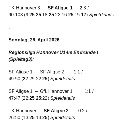
TK Hannover 3 –
SF Aligse 1
2:3 /
90:108
(9:
25 25
:18
25
:23 16:
25
15:
17
)
Spieldetails
.
Sonntag, 26. April 2026
Regionsliga Hannover U14m Endrunde I
(Spieltag3):
SF Aligse 1 – SF Aligse 2
1:1 /
49:50
(
27
:25 22:
25
)
Spieldetails
SF Aligse 1 – GfL Hannover 1
1:1 /
47:47
(22:
25 25
:22)
Spieldetails
TK Hannover –
SF Aligse 2
0:2 /
26:50
(13:
25
13:
25
)
Spieldetails