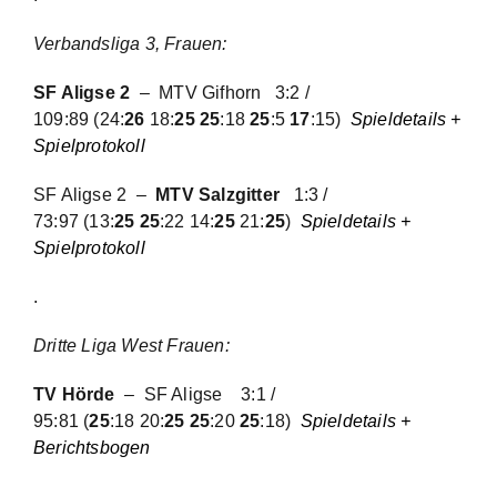
Verbandsliga 3, Frauen:
SF Aligse 2
– MTV Gifhorn
3:2 /
109:89
(24:
26
18:
25 25
:18
25
:5
17
:15)
Spieldetails +
Spielprotokoll
SF Aligse 2 –
MTV Salzgitter
1:3 /
73:97
(13:
25 25
:22 14:
25
21:
25
)
Spieldetails +
Spielprotokoll
.
Dritte Liga West Frauen
:
TV Hörde
– SF Aligse
3:1 /
95:81
(
25
:18 20:
25 25
:20
25
:18)
Spieldetails +
Berichtsbogen