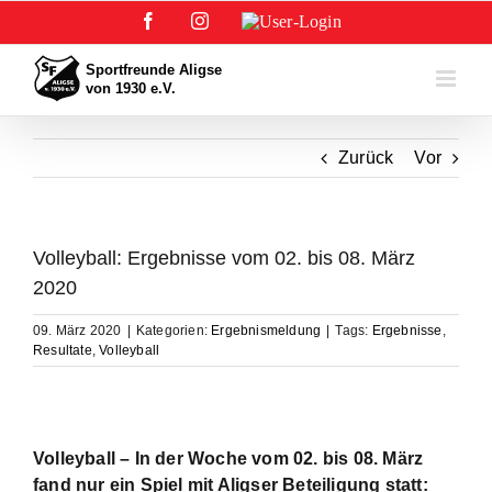
Zum
Facebook
Instagram
User-
Inhalt
Login
springen
Zurück
Vor
Volleyball: Ergebnisse vom 02. bis 08. März
2020
09. März 2020
|
Kategorien:
Ergebnismeldung
|
Tags:
Ergebnisse
,
Resultate
,
Volleyball
Volleyball – In der Woche vom 02. bis 08. März
fand nur ein Spiel mit Aligser Beteiligung statt: