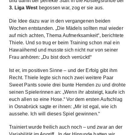
und damit der perfekte Start in die Abstiegsrunde der
3. Liga West
begossen war, zog er sie aus.
Die Idee dazu war in den vergangenen beiden
Wochen entstanden. „Die Mädels sollten mal wieder
auf mich achten, Thema Aufmerksamkeit“, berichtete
Thiele. Und so trug er beim Training schon mal ein
Hawaiihemd und musste sich nicht nur von seiner
Frau anhören: „Du bist doch verrückt!“
Ist er, im positiven Sinne – und der Erfolg gibt ihm
Recht. Thiele legte sich noch zwei weitere Paar
Sweet Pants sowie drei bunte Hemden zu und drohte
seinen Spielerinnen an: „Wenn ihr absteigt, kaufe ich
euch allen so eine Hose.“ Vor dem ersten Aufschlag
in Osnabrück sagte er ihnen: „Mir ist egal, wie ich
aussehe. Ich will dieses Spiel gewinnen.“
Trainiert wurde freilich auch noch – und zwar an der
Variabilität im Angriff. „In der Hinrunde hatten wir