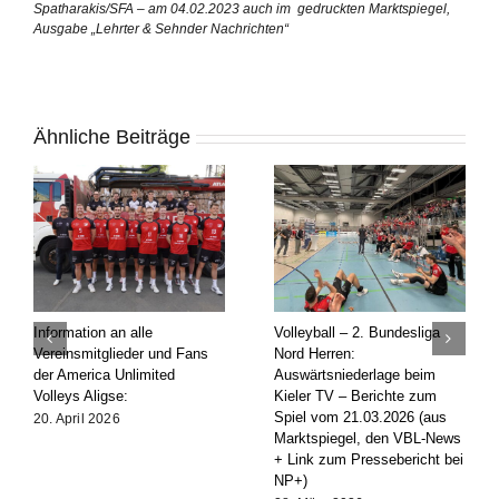
Spatharakis/SFA – am 04.02.2023 auch im gedruckten Marktspiegel,
Ausgabe „Lehrter & Sehnder Nachrichten“
Ähnliche Beiträge
Volleyball – 2. Bundesliga
Volleyball – 2. Bundesliga
Nord Herren: Vorberichte zum
Nord Herren: Auswärtssieg
Spiel beim Kieler TV (aus
bei den Münster Volleys –
Marktspiegel, VBL-News und
Berichte zum Spiel vom
Link zu NP+/HAZ+)
14.03.2026 (aus den VBL-
News + Link zum
20. März 2026
|
25
Pressebericht bei NP+)
Kommentare
17. März 2026