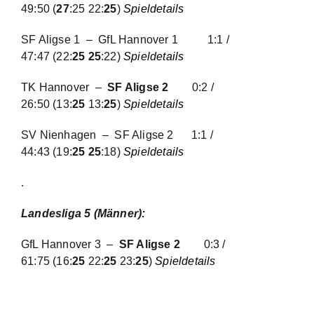
SF Aligse 1 – GfL Hannover 1
1:1 /
47:47
(22:
25 25
:22)
Spieldetails
TK Hannover –
SF Aligse 2
0:2 /
26:50
(13:
25
13:
25
)
Spieldetails
SV Nienhagen – SF Aligse 2
1:1 /
44:43
(19:
25 25
:18)
Spieldetails
.
Landesliga 5 (Männer):
GfL Hannover 3 –
SF Aligse 2
0:3 /
61:75
(16:
25
22:
25
23:
25
)
Spieldetails
Zurück
1
2
3
Vor