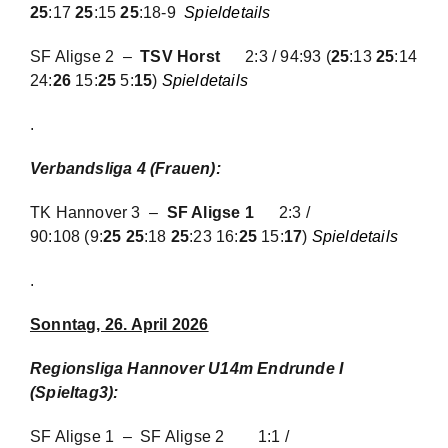
SF Aligse 2 –
TSV Horst
2:3 / 94:93
(
25
:13
25
:14
24:
26
15:
25
5:
15
)
Spieldetails
.
Verbandsliga 4 (Frauen):
TK Hannover 3 –
SF Aligse 1
2:3 /
90:108
(9:
25 25
:18
25
:23 16:
25
15:
17
)
Spieldetails
.
Sonntag, 26. April 2026
Regionsliga Hannover U14m Endrunde I
(Spieltag3):
SF Aligse 1 – SF Aligse 2
1:1 /
49:50
(
27
:25 22:
25
)
Spieldetails