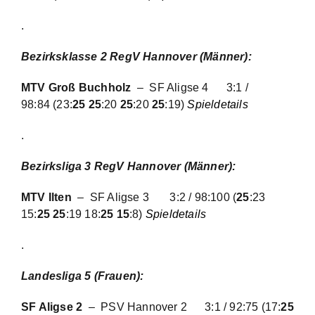
.
Bezirksklasse 2 RegV Hannover (Männer):
MTV Groß Buchholz
– SF Aligse 4
3:1 /
98:84
(23:
25 25
:20
25
:20
25
:19)
Spieldetails
.
Bezirksliga 3 RegV Hannover (Männer):
MTV Ilten
– SF Aligse 3
3:2 / 98:100
(
25
:23
15:
25 25
:19 18:
25 15
:8)
Spieldetails
.
Landesliga 5 (Frauen):
SF Aligse 2
– PSV Hannover 2 3:1 / 92:75 (17:
25
25
:17
25
:15
25
:18-9
Spieldetails