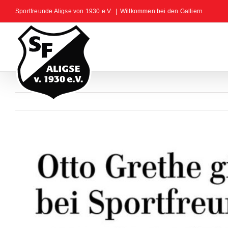
Zum
Sportfreunde Aligse von 1930 e.V.
|
Willkommen bei den Galliern
Inhalt
springen
Zeige
grösseres
Bild