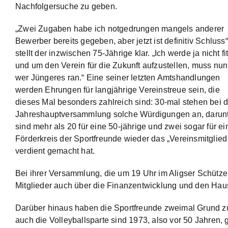
Nachfolgersuche zu geben.
„Zwei Zugaben habe ich notgedrungen mangels anderer
Bewerber bereits gegeben, aber jetzt ist definitiv Schluss“
stellt der inzwischen 75-Jährige klar. „Ich werde ja nicht fit
und um den Verein für die Zukunft aufzustellen, muss nun
wer Jüngeres ran.“ Eine seiner letzten Amtshandlungen
werden Ehrungen für langjährige Vereinstreue sein, die
dieses Mal besonders zahlreich sind: 30-mal stehen bei d
Jahreshauptversammlung solche Würdigungen an, darun
sind mehr als 20 für eine 50-jährige und zwei sogar für e
Förderkreis der Sportfreunde wieder das „Vereinsmitglie
verdient gemacht hat.
Bei ihrer Versammlung, die um 19 Uhr im Aligser Schütze
Mitglieder auch über die Finanzentwicklung und den Haus
Darüber hinaus haben die Sportfreunde zweimal Grund z
auch die Volleyballsparte sind 1973, also vor 50 Jahren