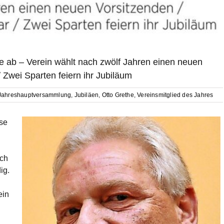
se ab – Verein wählt nach zwölf Jahren einen neuen
Zwei Sparten feiern ihr Jubiläum
Jahreshauptversammlung
,
Jubiläen
,
Otto Grethe
,
Vereinsmitglied des Jahres
gse
och
ig.
ein