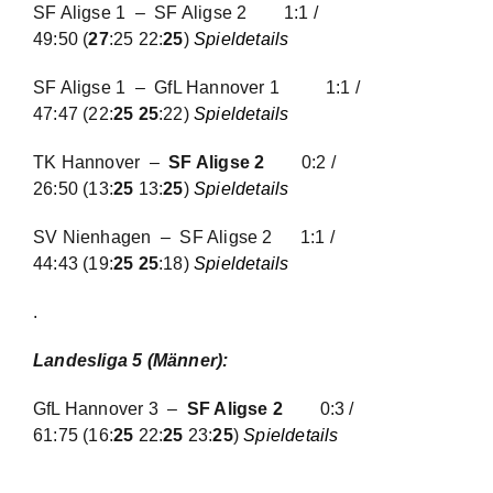
SF Aligse 1 – SF Aligse 2
1:1 /
49:50
(
27
:25 22:
25
)
Spieldetails
SF Aligse 1 – GfL Hannover 1
1:1 /
47:47
(22:
25 25
:22)
Spieldetails
TK Hannover –
SF Aligse 2
0:2 /
26:50
(13:
25
13:
25
)
Spieldetails
SV Nienhagen – SF Aligse 2
1:1 /
44:43
(19:
25 25
:18)
Spieldetails
.
Landesliga 5 (Männer):
GfL Hannover 3 –
SF Aligse 2
0:3 /
61:75
(16:
25
22:
25
23:
25
)
Spieldetails