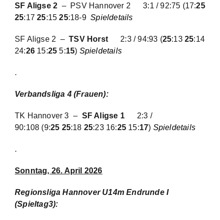
SF Aligse 2
– PSV Hannover 2 3:1 / 92:75 (17:
25
25
:17
25
:15
25
:18-9
Spieldetails
SF Aligse 2 –
TSV Horst
2:3 / 94:93
(
25
:13
25
:14
24:
26
15:
25
5:
15
)
Spieldetails
.
Verbandsliga 4 (Frauen):
TK Hannover 3 –
SF Aligse 1
2:3 /
90:108
(9:
25 25
:18
25
:23 16:
25
15:
17
)
Spieldetails
.
Sonntag, 26. April 2026
Regionsliga Hannover U14m Endrunde I
(Spieltag3):