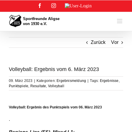
Zum
Facebook
Instagram
User-
Inhalt
Login
springen
Zurück
Vor
Volleyball: Ergebnis vom 6. März 2023
09. März 2023
|
Kategorien:
Ergebnismeldung
|
Tags:
Ergebnisse
,
Punktspiele
,
Resultate
,
Volleyball
Volleyball: Ergebnis des Punktspiels vom 06. März 2023
.