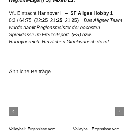
Regions-Liga (FS), Mixed L1
:
VfL Eintracht Hannover II –
SF Aligse Hobby 1
0:3 / 64:75
(22:
25
21:
25
21:
25)
Das Aligser Team
wurde damit Regionsmeister der höchsten
Spielklasse im Freizeitsport- (FS) bzw.
Hobbybereich. Herzlichen Glückwunsch dazu!
Ähnliche Beiträge
Volleyball: Ergebnisse vom
Volleyball: Ergebnisse vom