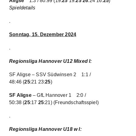
Aligse
1:3 / 80:99
(19:
25
19:
25 26
:24 16:
25
)
Spieldetails
.
Sonn
tag, 15. Dezember 2024
.
Regionsliga Hannover U12 Mixed I
:
SF Aligse – SSV Südwinsen 2
1:1 /
48:46
(
25
:21 23:
25
)
SF Aligse
– GfL Hannover 1
2:0 /
50:38
(
25
:17
25
:21)
(Freundschaftsspiel)
.
Regionsliga Hannover U18 w I
: