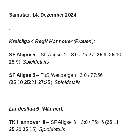
.
Sams
tag, 14. Dezember 2024
.
Kreisliga 4 RegV Hannover (Frauen):
SF Aligse 5
– SF Aligse 4
3:0 / 75:27 (
25
:8
25
:10
25
:9)
Spieldetails
SF Aligse 5
– TuS Wettbergen 3:0 / 77:56
(
25
:10
25:
21
27
:25)
Spieldetails
.
Landesliga 5 (Männer):
TK Hannover III
– SF Aligse 3
3:0 / 75:46 (
25
:11
25
:20
25
:15)
Spieldetails