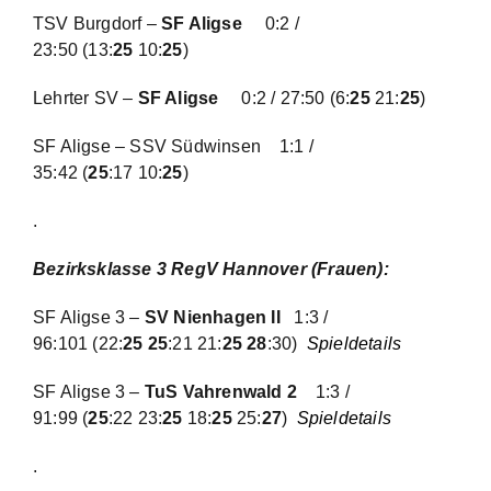
TSV Burgdorf –
SF Aligse
0:2 /
23:50
(13:
25
10:
25
)
Lehrter SV –
SF Aligse
0:2 / 27:50
(6:
25
21:
25
)
SF Aligse – SSV Südwinsen
1:1 /
35:42
(
25
:17 10:
25
)
.
Bezirksklasse 3 RegV Hannover (Frauen)
:
SF Aligse 3 –
SV Nienhagen II
1:3 /
96:101
(22:
25 25
:21 21:
25 28
:30)
Spieldetails
SF Aligse 3 –
TuS Vahrenwald 2
1:3 /
91:99
(
25
:22 23:
25
18:
25
25:
27
)
Spieldetails
.