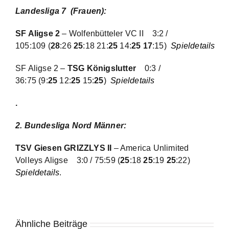
Landesliga 7 (Frauen):
SF Aligse 2
– Wolfenbütteler VC II
3:2 /
105:109
(
28
:26
25
:18 21:
25
14:
25
17
:15)
Spieldetails
SF Aligse 2 –
TSG Königslutter
0:3 /
36:75
(9:
25
12:
25
15:
25
)
Spieldetails
.
2. Bundesliga Nord Männer:
TSV Giesen GRIZZLYS II
– America Unlimited
Volleys Aligse
3:0 / 75:59
(
25
:18
25
:19
25
:22)
Spieldetails
.
Ähnliche Beiträge