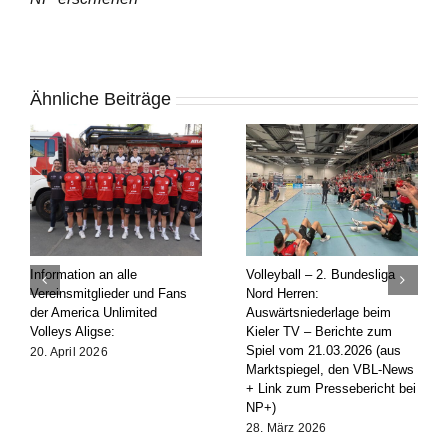
Ähnliche Beiträge
Volleyball – 2. Bundesliga
Volleyball – 2. Bundesliga
Vol
Nord Herren:
Nord Herren: Vorberichte zum
Nor
Auswärtsniederlage beim
Spiel beim Kieler TV (aus
bei
Kieler TV – Berichte zum
Marktspiegel, VBL-News und
Be
Spiel vom 21.03.2026 (aus
Link zu NP+/HAZ+)
14
Marktspiegel, den VBL-News
Ne
20. März 2026
|
25
+ Link zum Pressebericht bei
Pre
Kommentare
NP+)
17.
28. März 2026