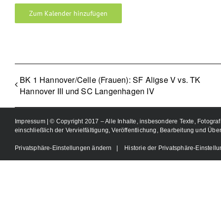
Zum Kalender hinzufügen
BK 1 Hannover/Celle (Frauen): SF Aligse V vs. TK
Hannover III und SC Langenhagen IV
Impressum
| © Copyright 2017 – Alle Inhalte, insbesondere Texte, Fotograf
einschließlich der Vervielfältigung, Veröffentlichung, Bearbeitung und Übe
Privatsphäre-Einstellungen ändern
|
Historie der Privatsphäre-Einstell