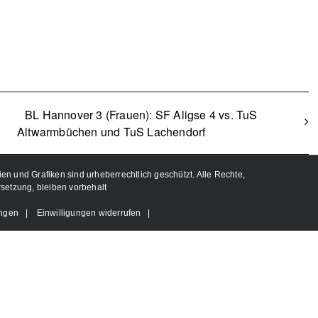
BL Hannover 3 (Frauen): SF Aligse 4 vs. TuS
Altwarmbüchen und TuS Lachendorf
ien und Grafiken sind urheberrechtlich geschützt. Alle Rechte,
rsetzung, bleiben vorbehalt
ungen
|
Einwilligungen widerrufen
|