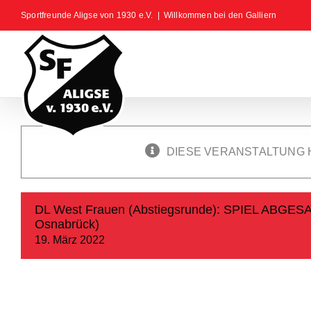
Zum
Sportfreunde Aligse von 1930 e.V.
|
Willkommen bei den Galliern
Inhalt
springen
DIESE VERANSTALTUNG 
DL West Frauen (Abstiegsrunde): SPIEL ABGESAG
Osnabrück)
19. März 2022