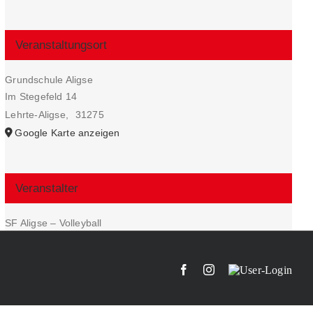
Veranstaltungsort
Grundschule Aligse
Im Stegefeld 14
Lehrte-Aligse
,
31275
Google Karte anzeigen
Veranstalter
SF Aligse – Volleyball
Facebook
Instagram
User-
Login