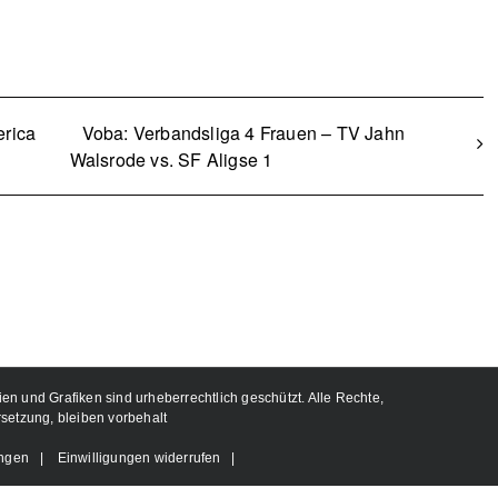
erica
Voba: Verbandsliga 4 Frauen – TV Jahn
Walsrode vs. SF Aligse 1
ien und Grafiken sind urheberrechtlich geschützt. Alle Rechte,
rsetzung, bleiben vorbehalt
ungen
|
Einwilligungen widerrufen
|