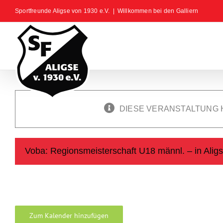
Zum
Sportfreunde Aligse von 1930 e.V.
|
Willkommen bei den Galliern
Inhalt
springen
DIESE VERANSTALTUNG 
Voba: Regionsmeisterschaft U18 männl. – in Alig
Zum Kalender hinzufügen