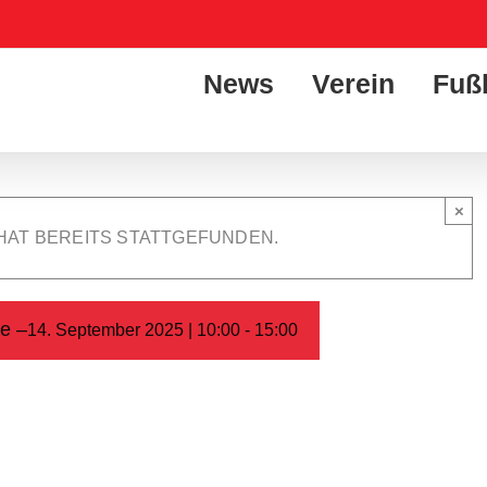
News
Verein
Fuß
×
HAT BEREITS STATTGEFUNDEN.
se –
14. September 2025 | 10:00
-
15:00