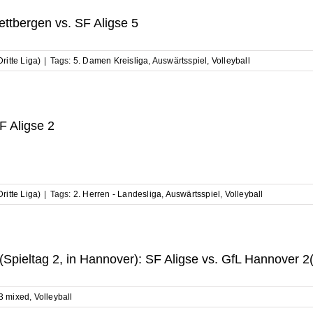
ttbergen vs. SF Aligse 5
ritte Liga)
|
Tags:
5. Damen Kreisliga
,
Auswärtsspiel
,
Volleyball
F Aligse 2
ritte Liga)
|
Tags:
2. Herren - Landesliga
,
Auswärtsspiel
,
Volleyball
Spieltag 2, in Hannover): SF Aligse vs. GfL Hannover 
3 mixed
,
Volleyball