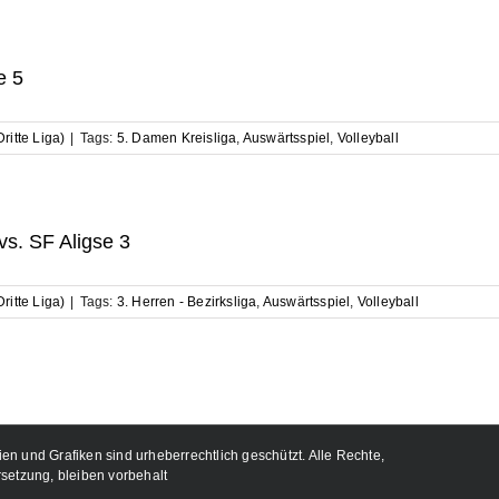
e 5
ritte Liga)
|
Tags:
5. Damen Kreisliga
,
Auswärtsspiel
,
Volleyball
s. SF Aligse 3
ritte Liga)
|
Tags:
3. Herren - Bezirksliga
,
Auswärtsspiel
,
Volleyball
ien und Grafiken sind urheberrechtlich geschützt. Alle Rechte,
rsetzung, bleiben vorbehalt