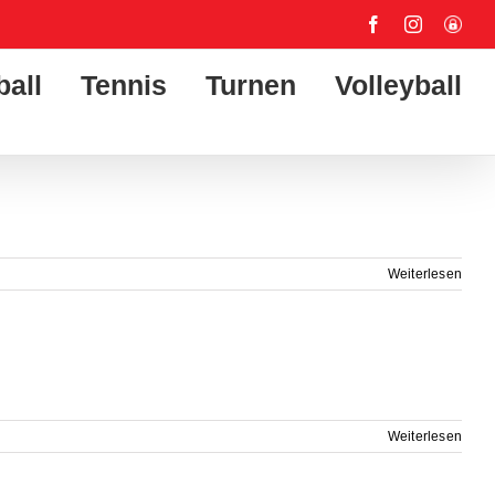
Facebook
Instagram
User-
Login
ball
Tennis
Turnen
Volleyball
Weiterlesen
Weiterlesen