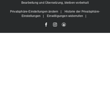
Bearbeitung und Übersetzung, bleiben vorbehalt
Privatsphäre-Einstellungen ändern
|
Historie der Privatsphäre-
Einstellungen
|
Einwilligungen widerrufen
|
Facebook
Instagram
User-
Login