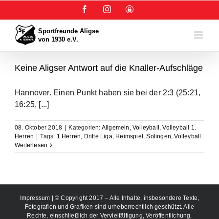
Zum
Facebook
Instagram
User-
Inhalt
Login
springen
Keine Aligser Antwort auf die Knaller-Aufschläge
Hannover. Einen Punkt haben sie bei der 2:3 (25:21,
16:25, [...]
08. Oktober 2018
|
Kategorien:
Allgemein
,
Volleyball
,
Volleyball 1.
Herren
|
Tags:
1.Herren
,
Dritte Liga
,
Heimspiel
,
Solingen
,
Volleyball
Weiterlesen
Impressum
| © Copyright 2017 – Alle Inhalte, insbesondere Texte,
Fotografien und Grafiken sind urheberrechtlich geschützt. Alle
Rechte, einschließlich der Vervielfältigung, Veröffentlichung,