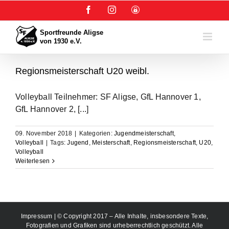
Zum
Facebook
Instagram
User-
Inhalt
Login
springen
Regionsmeisterschaft U20 weibl.
Volleyball Teilnehmer: SF Aligse, GfL Hannover 1,
GfL Hannover 2, [...]
09. November 2018
|
Kategorien:
Jugendmeisterschaft
,
Volleyball
|
Tags:
Jugend
,
Meisterschaft
,
Regionsmeisterschaft
,
U20
,
Volleyball
Weiterlesen
Impressum
| © Copyright 2017 – Alle Inhalte, insbesondere Texte,
Fotografien und Grafiken sind urheberrechtlich geschützt. Alle