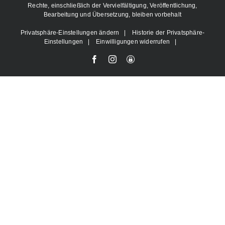
Rechte, einschließlich der Vervielfältigung, Veröffentlichung,
Bearbeitung und Übersetzung, bleiben vorbehalt
Privatsphäre-Einstellungen ändern
|
Historie der Privatsphäre-
Einstellungen
|
Einwilligungen widerrufen
|
Facebook
Instagram
User-
Login