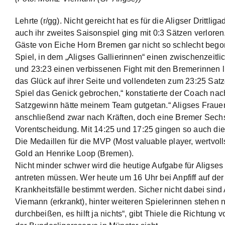
Lehrte (r/gg). Nicht gereicht hat es für die Aligser Drit
auch ihr zweites Saisonspiel ging mit 0:3 Sätzen verlore
Gäste von Eiche Horn Bremen gar nicht so schlecht begon
Spiel, in dem „Aligses Gallierinnen“ einen zwischenzeitl
und 23:23 einen verbissenen Fight mit den Bremerinnen li
das Glück auf ihrer Seite und vollendeten zum 23:25 Sat
Spiel das Genick gebrochen,“ konstatierte der Coach nach
Satzgewinn hätte meinem Team gutgetan.“ Aligses Frauen
anschließend zwar nach Kräften, doch eine Bremer Sechs
Vorentscheidung. Mit 14:25 und 17:25 gingen so auch die
Die Medaillen für die MVP (Most valuable player, wertvoll
Gold an Henrike Loop (Bremen).
Nicht minder schwer wird die heutige Aufgabe für Aligse
antreten müssen. Wer heute um 16 Uhr bei Anpfiff auf der 
Krankheitsfälle bestimmt werden. Sicher nicht dabei sin
Viemann (erkrankt), hinter weiteren Spielerinnen stehen
durchbeißen, es hilft ja nichts“, gibt Thiele die Richtung