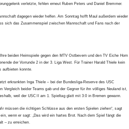
Sprunggelenk verletzte, fehlen erneut Ruben Peters und Daniel Bremmer.
Mannschaft dagegen wieder helfen. Am Sonntag hofft Maul außerdem wieder
, dass sich das Zusammenspiel zwischen Mannschaft und Fans nach der
. Ihre beiden Heimspiele gegen den MTV Ostbevern und den TV Eiche Horn
enende der Vorrunde 2 in der 3. Liga West. Für Trainer Harald Thiele kein
s aufbieten konnte.
letzt erkrankten Inga Thiele – bei der Bundesliga-Reserve des USC
 Vergleich beider Teams gab und der Gegner für ihn völliges Neuland ist,
deshalb, weil der USC II am 1. Spieltag glatt mit 3:0 in Bremen gewann.
 „Wir müssen die richtigen Schlüsse aus den ersten Spielen ziehen“, sagt
 ein, wenn er sagt: „Das wird ein hartes Brot. Nach dem Spiel fängt die
lt – zu erreichen.