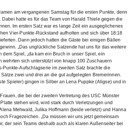
tligadamen am vergangenen Samstag für die ersten Punkte, denn
n. Dabei hatte es für das Team von Harald Thiele gegen die
nen. Im ersten Satz war es lange Zeit ein ausgeglichenes
ichen Vier-Punkte-Rückstand aufholten und sich über 18:18
eferten. Dann jedoch hatten die Gäste bei einigen Bällen
zgewinn. „Das unglückliche Satzende hat uns für das weitere
 dem Spiel, „da kam ein Bruch in unser Spiel, ein
 wehrten sich unterstützt von knapp 100 Zuschauern
-Punkte-Aufschlagserie im zweiten Satz brachte die
 Sätze zwei und drei an die gut aufgelegten Bremerinnen.
ste Spieler) gingen in Silber an Lena Puppke (Aligse) und in
s Frauen, die bei der zweiten Vertretung des USC Münster
Platte stehen wird, wird stark durch Verletzungen und
d Alena Mehwald, Julika Hoffmann (beide verletzt) und Hanna
 noch Fragezeichen. „Da müssen wir uns jetzt gemeinsam
 vor, der sein Teams deshalb auch als klaren Außenseiter bei