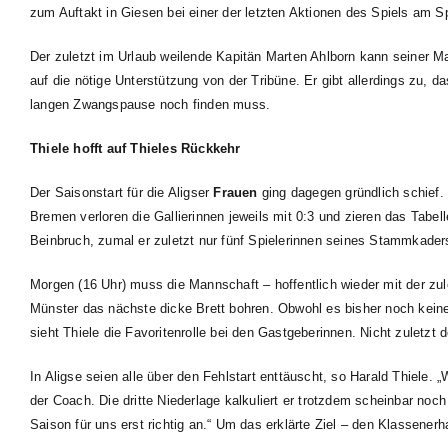
zum Auftakt in Giesen bei einer der letzten Aktionen des Spiels am 
Der zuletzt im Urlaub weilende Kapitän Marten Ahlborn kann seiner 
auf die nötige Unterstützung von der Tribüne. Er gibt allerdings zu
langen Zwangspause noch finden muss.
Thiele hofft auf Thieles Rückkehr
Der Saisonstart für die Aligser
Frauen
ging dagegen gründlich schief
Bremen verloren die Gallierinnen jeweils mit 0:3 und zieren das Tabell
Beinbruch, zumal er zuletzt nur fünf Spielerinnen seines Stammkader
Morgen (16 Uhr) muss die Mannschaft – hoffentlich wieder mit der zu
Münster das nächste dicke Brett bohren. Obwohl es bisher noch keinen
sieht Thiele die Favoritenrolle bei den Gastgeberinnen. Nicht zuletzt 
In Aligse seien alle über den Fehlstart enttäuscht, so Harald Thiele.
der Coach. Die dritte Niederlage kalkuliert er trotzdem scheinbar noch
Saison für uns erst richtig an.“ Um das erklärte Ziel – den Klassenerha