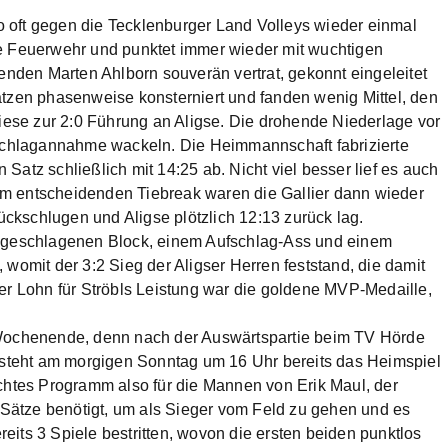
 oft gegen die Tecklenburger Land Volleys wieder einmal
ie Feuerwehr und punktet immer wieder mit wuchtigen
lenden Marten Ahlborn souverän vertrat, gekonnt eingeleitet
ätzen phasenweise konsterniert und fanden wenig Mittel, den
diese zur 2:0 Führung an Aligse. Die drohende Niederlage vor
fschlagannahme wackeln. Die Heimmannschaft fabrizierte
n Satz schließlich mit 14:25 ab. Nicht viel besser lief es auch
. Im entscheidenden Tiebreak waren die Gallier dann wieder
rückschlugen und Aligse plötzlich 12:13 zurück lag.
angeschlagenen Block, einem Aufschlag-Ass und einem
womit der 3:2 Sieg der Aligser Herren feststand, die damit
er Lohn für Ströbls Leistung war die goldene MVP-Medaille,
 Wochenende, denn nach der Auswärtspartie beim TV Hörde
, steht am morgigen Sonntag um 16 Uhr bereits das Heimspiel
tes Programm also für die Mannen von Erik Maul, der
f Sätze benötigt, um als Sieger vom Feld zu gehen und es
ereits 3 Spiele bestritten, wovon die ersten beiden punktlos