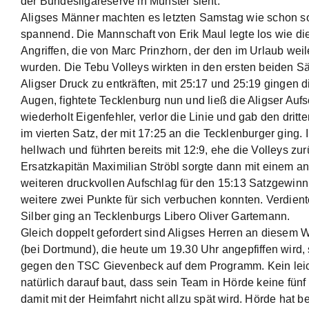
der Bundesligareserve in Münster sieht.
Aligses Männer machten es letzten Samstag wie schon so
spannend. Die Mannschaft von Erik Maul legte los wie d
Angriffen, die von Marc Prinzhorn, der den im Urlaub wei
wurden. Die Tebu Volleys wirkten in den ersten beiden S
Aligser Druck zu entkräften, mit 25:17 und 25:19 gingen 
Augen, fightete Tecklenburg nun und ließ die Aligser Au
wiederholt Eigenfehler, verlor die Linie und gab den dritte
im vierten Satz, der mit 17:25 an die Tecklenburger ging
hellwach und führten bereits mit 12:9, ehe die Volleys zu
Ersatzkapitän Maximilian Ströbl sorgte dann mit einem 
weiteren druckvollen Aufschlag für den 15:13 Satzgewinn, 
weitere zwei Punkte für sich verbuchen konnten. Verdient
Silber ging an Tecklenburgs Libero Oliver Gartemann.
Gleich doppelt gefordert sind Aligses Herren an diesem
(bei Dortmund), die heute um 19.30 Uhr angepfiffen wird
gegen den TSC Gievenbeck auf dem Programm. Kein leich
natürlich darauf baut, dass sein Team in Hörde keine fün
damit mit der Heimfahrt nicht allzu spät wird. Hörde hat b