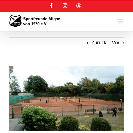
Zum
Facebook
Instagram
User-
Inhalt
Login
springen
Zurück
Vor
Zeige
grösseres
Bild