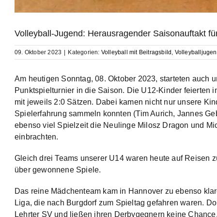
Volleyball-Jugend: Herausragender Saisonauftakt f
09. Oktober 2023
|
Kategorien:
Volleyball mit Beitragsbild
,
Volleyballjugen
Am heutigen Sonntag, 08. Oktober 2023, starteten auch
Punktspielturnier in die Saison. Die U12-Kinder feierten 
mit jeweils 2:0 Sätzen. Dabei kamen nicht nur unsere Ki
Spielerfahrung sammeln konnten (Tim Aurich, Jannes Geba
ebenso viel Spielzeit die Neulinge Milosz Dragon und Mick 
einbrachten.
Gleich drei Teams unserer U14 waren heute auf Reisen z
über gewonnene Spiele.
Das reine Mädchenteam kam in Hannover zu ebenso klare
Liga, die nach Burgdorf zum Spieltag gefahren waren. Dor
Lehrter SV und ließen ihren Derbygegnern keine Chance.