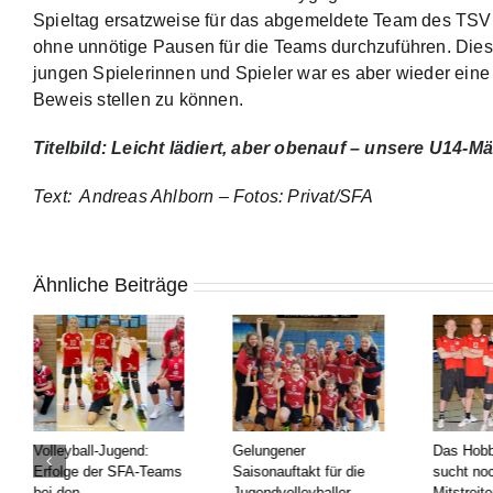
Spieltag ersatzweise für das abgemeldete Team des TSV 
ohne unnötige Pausen für die Teams durchzuführen. Dies
jungen Spielerinnen und Spieler war es aber wieder eine
Beweis stellen zu können.
Titelbild
: Leicht lädiert, aber obenauf – unsere U14-Mä
Text: Andreas Ahlborn –
Fotos: Privat/SFA
Ähnliche Beiträge
Volleyball-Jugend:
Gelungener
Das Hob
Erfolge der SFA-Teams
Saisonauftakt für die
sucht no
bei den
Jugendvolleyballer
Mitstreite