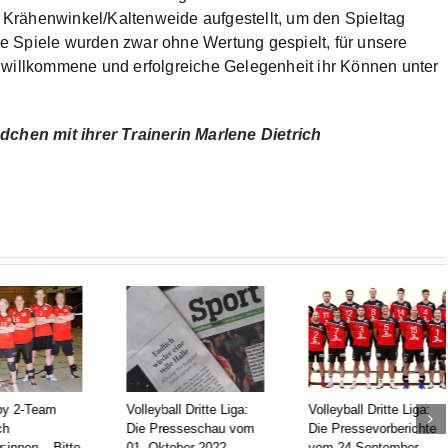
Krähenwinkel/Kaltenweide aufgestellt, um den Spieltag
e Spiele wurden zwar ohne Wertung gespielt, für unsere
 willkommene und erfolgreiche Gelegenheit ihr Können unter
dchen mit ihrer Trainerin Marlene Dietrich
by 2-Team
Volleyball Dritte Liga:
Volleyball Dritte Liga:
ch
Die Presseschau vom
Die Pressevorberichte
r:innen – Bitte
01. Oktober 2022 –
vom 24 September