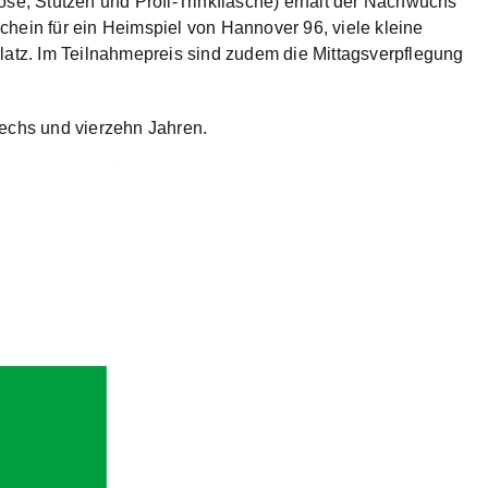
ose, Stutzen und Profi-Trinkflasche) erhält der Nachwuchs
chein für ein Heimspiel von Hannover 96, viele kleine
tz. Im Teilnahmepreis sind zudem die Mittagsverpflegung
chs und vierzehn Jahren.