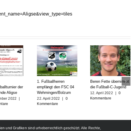
event_name=Aligse&view_type=tiles
1. Fußballherren
Beren Fette übernimmt
llturnier der
empfängt den FSC 04
die Fußball-C-Jugend
de Aligse
Wehmingen/Bolzum
12. April 2022
|
0
Kommentare
ber 2022
|
22. April 2022
|
0
are
Kommentare
ien und Grafiken sind urheberrechtlich geschützt. Alle Rechte,