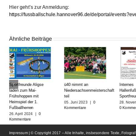
Hier geht’s zur Anmeldung:
https://fussballschule.hannover96.de/de/portal/events?
Ähnliche Beiträge
Sportfreunde Aligse
ü40 nimmt an
Internes
laden zum Mai-
Niedersachsenmeisterschaft
Hallenfußba
Frühshoppen mit
teil
Sportfreun
Heimspiel der 1.
05. Juni 2023
|
0
28. Novem
Fußballherren
Kommentare
0 Komment
26. April 2024
|
0
Kommentare
Impressum
| © Copyright 2017 – Alle Inhalte, insbesondere Texte, Fotograf