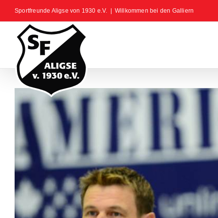
Zum
Sportfreunde Aligse von 1930 e.V.
|
Willkommen bei den Galliern
Inhalt
springen