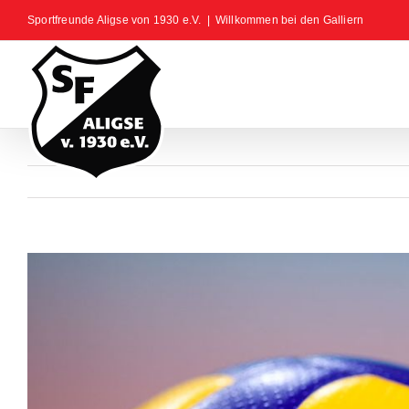
Zum
Sportfreunde Aligse von 1930 e.V.
|
Willkommen bei den Galliern
Inhalt
springen
Zeige
grösseres
Bild