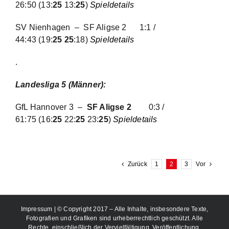
26:50
(13:
25
13:
25
)
Spieldetails
SV Nienhagen – SF Aligse 2
1:1 /
44:43
(19:
25 25
:18)
Spieldetails
.
Landesliga 5 (Männer):
GfL Hannover 3 –
SF Aligse 2
0:3 /
61:75
(16:
25
22:
25
23:
25
)
Spieldetails
Zurück
1
2
3
Vor
Impressum
| © Copyright 2017 – Alle Inhalte, insbesondere Texte,
Fotografien und Grafiken sind urheberrechtlich geschützt. Alle
Rechte, einschließlich der Vervielfältigung, Veröffentlichung,