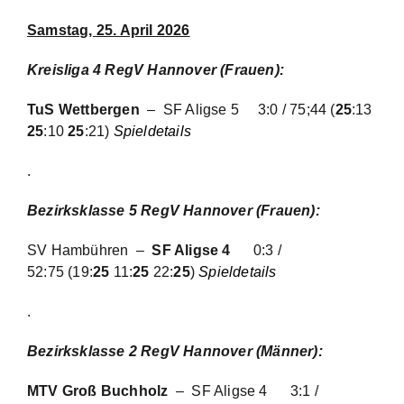
Samstag, 25. April 2026
Kreisliga 4 RegV Hannover (Frauen)
:
TuS Wettbergen
– SF Aligse 5
3:0 / 75;44 (
25
:13
25
:10
25
:21)
Spieldetails
.
Bezirksklasse 5 RegV Hannover (Frauen):
SV Hambühren –
SF Aligse 4
0:3 /
52:75
(19:
25
11:
25
22:
25
)
Spieldetails
.
Bezirksklasse 2 RegV Hannover (Männer):
MTV Groß Buchholz
– SF Aligse 4
3:1 /