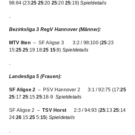
98:84
(23:
25 25
:20
25
:20
25
:19)
Spieldetails
.
Bezirksliga 3 RegV Hannover (Männer):
MTV Ilten
– SF Aligse 3
3:2 / 98:100
(
25
:23
15:
25 25
:19 18:
25 15
:8)
Spieldetails
.
Landesliga 5 (Frauen):
SF Aligse 2
– PSV Hannover 2 3:1 / 92:75 (17:
25
25
:17
25
:15
25
:18-9
Spieldetails
SF Aligse 2 –
TSV Horst
2:3 / 94:93
(
25
:13
25
:14
24:
26
15:
25
5:
15
)
Spieldetails
.