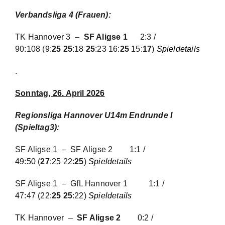
Verbandsliga 4 (Frauen):
TK Hannover 3 –
SF Aligse 1
2:3 /
90:108
(9:
25 25
:18
25
:23 16:
25
15:
17
)
Spieldetails
.
Sonntag, 26. April 2026
Regionsliga Hannover U14m Endrunde I
(Spieltag3):
SF Aligse 1 – SF Aligse 2
1:1 /
49:50
(
27
:25 22:
25
)
Spieldetails
SF Aligse 1 – GfL Hannover 1
1:1 /
47:47
(22:
25 25
:22)
Spieldetails
TK Hannover –
SF Aligse 2
0:2 /