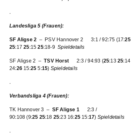
.
Landesliga 5 (Frauen):
SF Aligse 2
– PSV Hannover 2 3:1 / 92:75 (17:
25
25
:17
25
:15
25
:18-9
Spieldetails
SF Aligse 2 –
TSV Horst
2:3 / 94:93
(
25
:13
25
:14
24:
26
15:
25
5:
15
)
Spieldetails
.
Verbandsliga 4 (Frauen):
TK Hannover 3 –
SF Aligse 1
2:3 /
90:108
(9:
25 25
:18
25
:23 16:
25
15:
17
)
Spieldetails
.