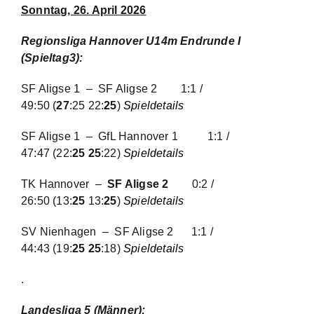
Sonntag, 26. April 2026
Regionsliga Hannover U14m Endrunde I
(Spieltag3):
SF Aligse 1 – SF Aligse 2
1:1 /
49:50
(
27
:25 22:
25
)
Spieldetails
SF Aligse 1 – GfL Hannover 1
1:1 /
47:47
(22:
25 25
:22)
Spieldetails
TK Hannover –
SF Aligse 2
0:2 /
26:50
(13:
25
13:
25
)
Spieldetails
SV Nienhagen – SF Aligse 2
1:1 /
44:43
(19:
25 25
:18)
Spieldetails
.
Landesliga 5 (Männer):