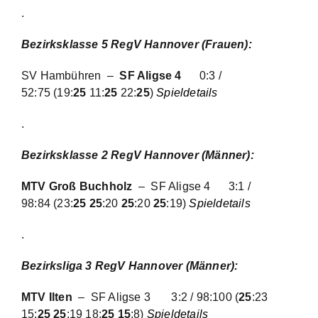
.
Bezirksklasse 5 RegV Hannover (Frauen):
SV Hambühren –
SF Aligse 4
0:3 /
52:75
(19:
25
11:
25
22:
25
)
Spieldetails
.
Bezirksklasse 2 RegV Hannover (Männer):
MTV Groß Buchholz
– SF Aligse 4
3:1 /
98:84
(23:
25 25
:20
25
:20
25
:19)
Spieldetails
.
Bezirksliga 3 RegV Hannover (Männer):
MTV Ilten
– SF Aligse 3
3:2 / 98:100
(
25
:23
15:
25 25
:19 18:
25 15
:8)
Spieldetails