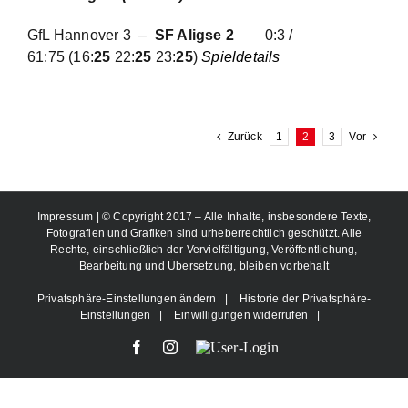
GfL Hannover 3 –
SF Aligse 2
0:3 /
61:75
(16:
25
22:
25
23:
25
)
Spieldetails
Zurück
1
2
3
Vor
Impressum
| © Copyright 2017 – Alle Inhalte, insbesondere Texte,
Fotografien und Grafiken sind urheberrechtlich geschützt. Alle
Rechte, einschließlich der Vervielfältigung, Veröffentlichung,
Bearbeitung und Übersetzung, bleiben vorbehalt
Privatsphäre-Einstellungen ändern
|
Historie der Privatsphäre-
Einstellungen
|
Einwilligungen widerrufen
|
Facebook
Instagram
User-
Login