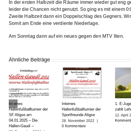
In der ersten Halbzeit die Räume immer wieder gut eng g
leider die Chancen nicht genutzt. So ging es mit einem 0:
Zweite Halbzeit dann ein Doppelschlag des Gegners. Wir v
Somit am Ende eine verdiente Niederlage.
Am Sonntag dann auf ein neues gegen den MTV Ilten.
Ähnliche Beiträge
Internes
Internes
1. E-Juge
Hallenfußballturnier der
Hallenfußballturnier der
zahlt Leh
SF Aligse am
Sportfreunde Aligse
12. April
04.01.2025 – Die
Komment
28. November 2022
|
Hallen-Gaudi –
0 Kommentare