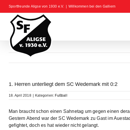
Zum
Sportfreunde Aligse von 1930 e.V.
|
Willkommen bei den Galliern
Inhalt
springen
1. Herren unterliegt dem SC Wedemark mit 0:2
18. April 2018
|
Kategorien:
Fußball
Man braucht schon einen Sahnetag um gegen einen derar
Gestern Abend war der SC Wedemark zu Gast im Auestadio
gefightet, doch es hat wieder nicht gelangt.