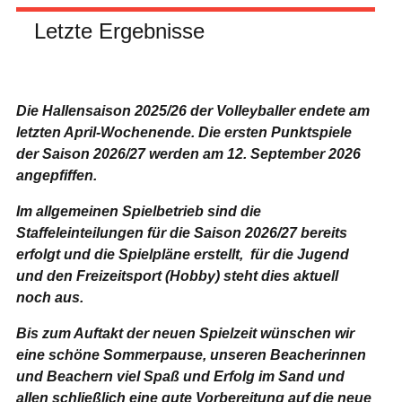
Letzte Ergebnisse
Die Hallensaison 2025/26 der Volleyballer endete am
letzten April-Wochenende.
Die ersten Punktspiele
der Saison 2026/27 werden am 12. September 2026
angepfiffen.
Im allgemeinen Spielbetrieb sind die
Staffeleinteilungen für die Saison 2026/27 bereits
erfolgt und die Spielpläne erstellt, für die Jugend
und den Freizeitsport (Hobby) steht dies aktuell
noch aus.
Die 2. ü40-Fußball
Die 1. ü40 – Fußballer
96-Tale
Bis zum Auftakt der neuen Spielzeit wünschen wir
blickt auf die Hinrunde
berichten von der
zu Gas
zurück
Hinrunde
Sportfr
eine schöne Sommerpause, unseren Beacherinnen
12. April 2022
|
0
12. April 2022
|
0
10. Feb
und Beachern viel Spaß und Erfolg im Sand und
Kommentare
Kommentare
Komme
allen schließlich eine gute Vorbereitung auf die neue