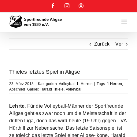
Zum
Facebook
Instagram
User-
Inhalt
Login
springen
Zurück
Vor
Thieles letztes Spiel in Aligse
23. März 2018
|
Kategorien:
Volleyball 1. Herren
|
Tags:
1.Herren
,
Abschied
,
Gallier
,
Harald Thiele
,
Volleyball
Lehrte.
Für die Volleyball-Männer der Sportfreunde
Aligse geht es zwar noch um die Meisterschaft in der
dritten Liga, doch das wird heute (19 Uhr) gegen TVA
Hürth II zur Nebensache. Das letzte Saisonspiel ist
zeitgleich das letzte Spiel einer Aligse-Ikone. Harald