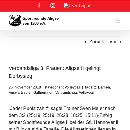
Zum
Facebook
Instagram
User-
Inhalt
Login
springen
Zurück
Vor
Verbandsliga 3, Frauen: Aligse II gelingt
Derbysieg
26. November 2018
|
Kategorien:
Volleyball
|
Tags:
2. Damen
,
Auswärtsspiel
,
Gallierinnen
,
Verbandsliga
,
Volleyball
„Jeder Punkt zählt“, sagte Trainer Sven Meier nach
dem 3:2 (25:19, 25:19, 26:28, 18:25, 15:11)-Erfolg
seiner Sportfreunde Aligse II bei der GfL Hannover II
mit Blick auf die Tabelle. Die Aligserinnen liegen in