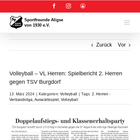
Zum
Facebook
Instagram
User-
Inhalt
Login
springen
Zurück
Vor
Volleyball – VL Herren: Spielbericht 2. Herren
gegen TSV Burgdorf
13. März 2024
|
Kategorien:
Volleyball
|
Tags:
2. Herren -
Verbandsliga
,
Auswärtsspiel
,
Volleyball