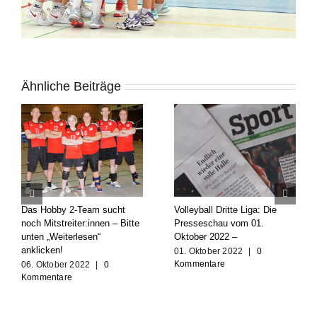
Ähnliche Beiträge
Volleyball Dritte Liga: Die
Schöne letzte Spieltage für
Pressevorberichte vom 24
die Jugendvolleyballer der SF
September 2022 – Auf zu
Aligse
neuen Taten! /
20. Mai 2022
|
0
Findungsphase im
Kommentare
Echtbetrieb
24. September 2022
|
0
Kommentare