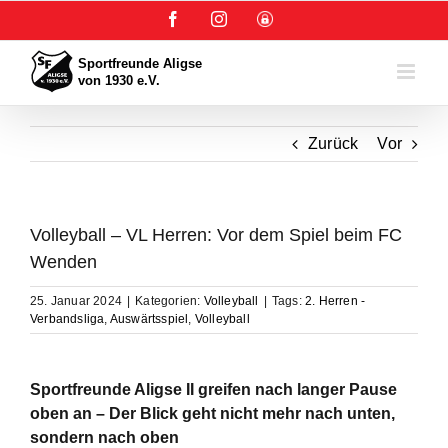
Zum
Facebook
Instagram
User-
Inhalt
Login
springen
Zurück
Vor
Volleyball – VL Herren: Vor dem Spiel beim FC
Wenden
25. Januar 2024
|
Kategorien:
Volleyball
|
Tags:
2. Herren -
Verbandsliga
,
Auswärtsspiel
,
Volleyball
Sportfreunde Aligse II greifen nach langer Pause
oben an –
Der Blick geht nicht mehr nach unten,
sondern nach oben