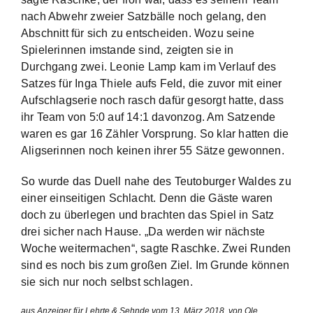
nach Abwehr zweier Satzbälle noch gelang, den
Abschnitt für sich zu entscheiden. Wozu seine
Spielerinnen imstande sind, zeigten sie in
Durchgang zwei. Leonie Lamp kam im Verlauf des
Satzes für Inga Thiele aufs Feld, die zuvor mit einer
Aufschlagserie noch rasch dafür gesorgt hatte, dass
ihr Team von 5:0 auf 14:1 davonzog. Am Satzende
waren es gar 16 Zähler Vorsprung. So klar hatten die
Aligserinnen noch keinen ihrer 55 Sätze gewonnen.
So wurde das Duell nahe des Teutoburger Waldes zu
einer einseitigen Schlacht. Denn die Gäste waren
doch zu überlegen und brachten das Spiel in Satz
drei sicher nach Hause. „Da werden wir nächste
Woche weitermachen“, sagte Raschke. Zwei Runden
sind es noch bis zum großen Ziel. Im Grunde können
sie sich nur noch selbst schlagen.
aus Anzeiger für Lehrte & Sehnde vom 13. März 2018, von Ole