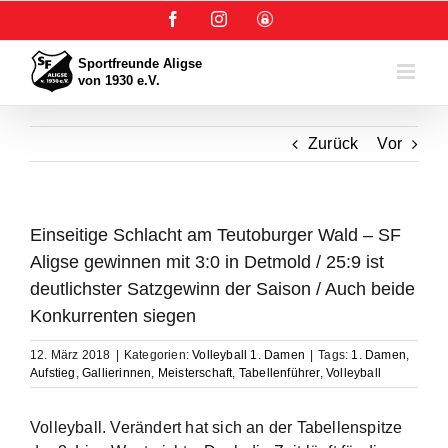
Zum
Facebook
Instagram
User-
Inhalt
Login
springen
Zurück
Vor
Einseitige Schlacht am Teutoburger Wald – SF
Aligse gewinnen mit 3:0 in Detmold / 25:9 ist
deutlichster Satzgewinn der Saison / Auch beide
Konkurrenten siegen
12. März 2018
|
Kategorien:
Volleyball 1. Damen
|
Tags:
1. Damen
,
Aufstieg
,
Gallierinnen
,
Meisterschaft
,
Tabellenführer
,
Volleyball
Volleyball. Verändert hat sich an der Tabellenspitze