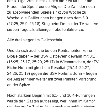
der 3. Liga West nichts. Doch die Zeit läuft für die
Frauen der Sportfreunde Aligse. Die Zahl der noch
zu absolvierenden Spiele sinkt von Woche zu
Woche, die Gallierinnen bringen nach dem 3:0
(27:25, 25:9, 25:18)-Sieg beim Detmolder TV weitere
sieben Tage als alleiniger Tabellenführer zu.
Alle drei siegen im Gleichschritt
Und da sich auch die beiden Kontrahenten keine
Blöße gaben – der BSV Ostbevern gewann mit 3:1
(16:25, 25:17, 25:20, 25:17) in Wietmarschen, der TV
Eiche Horn mit gleichem Resultat (25:14, 29:27,
24:26, 25:19) gegen die SSF Fortuna Bonn – liegen
die Aligserinnen weiter mit zwei Punkten Vorsprung
an der Spitze.
Nach starkem Beginn mit 6:1- und 10:4-Führungen
wurde den Gästen aufgezeigt, wer ihnen im Kampf
um das große Ziel Aufstieg noch am gefährlichsten